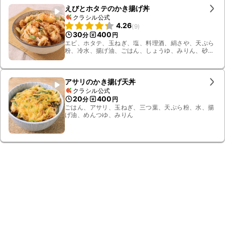
えびとホタテのかき揚げ丼
クラシル公式
4.26
(
9
)
30
400
分
円
エビ、ホタテ、玉ねぎ、塩、料理酒、絹さや、天ぷら
粉、冷水、揚げ油、ごはん、しょうゆ、みりん、砂
糖、七味唐辛子
アサリのかき揚げ天丼
クラシル公式
20
400
分
円
ごはん、アサリ、玉ねぎ、三つ葉、天ぷら粉、水、揚
げ油、めんつゆ、みりん