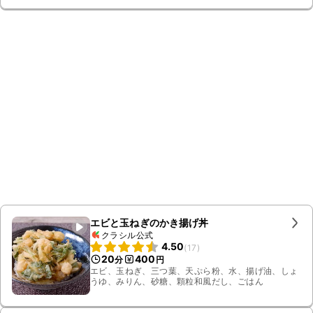
エビと玉ねぎのかき揚げ丼
クラシル公式
4.50
(
17
)
20
400
分
円
エビ、玉ねぎ、三つ葉、天ぷら粉、水、揚げ油、しょ
うゆ、みりん、砂糖、顆粒和風だし、ごはん