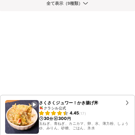
全て表示（9種類）
さくさくジュワー！かき揚げ丼
クラシル公式
4.45
(
17
)
30
300
分
円
玉ねぎ、青ねぎ、カニカマ、卵、水、薄力粉、しょう
ゆ、みりん、砂糖、ごはん、氷水