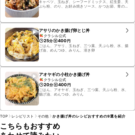
キャベツ、玉ねぎ、シーフードミックス、紅生姜、天
ぷら粉、のり、お好み焼きソース、かつお節、青の
り、冷水、溶き卵、ごはん、揚げ油、マヨネーズ
アサリのかき揚げ卵とじ丼
クラシル公式
25
400
分
円
ごはん、アサリ、玉ねぎ、三つ葉、天ぷら粉、水、揚
げ油、めんつゆ、みりん、溶き卵
アオヤギの小柱かき揚げ丼
クラシル公式
20
400
分
円
ごはん、アオヤギ、玉ねぎ、三つ葉、天ぷら粉、水、
揚げ油、めんつゆ、みりん
TOP
レシピリスト
その他
かき揚げ丼のレシピおすすめの9選を紹介
こちらもおすすめ