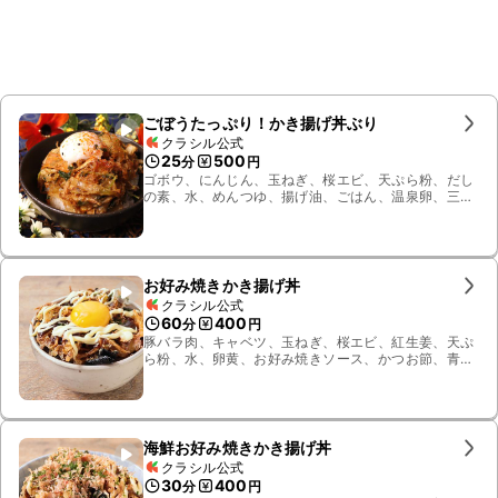
ごぼうたっぷり！かき揚げ丼ぶり
クラシル公式
25
500
分
円
ゴボウ、にんじん、玉ねぎ、桜エビ、天ぷら粉、だし
の素、水、めんつゆ、揚げ油、ごはん、温泉卵、三つ
葉、七味唐辛子
お好み焼きかき揚げ丼
クラシル公式
60
400
分
円
豚バラ肉、キャベツ、玉ねぎ、桜エビ、紅生姜、天ぷ
ら粉、水、卵黄、お好み焼きソース、かつお節、青の
り、のり、溶き卵、ごはん、揚げ油、マヨネーズ
海鮮お好み焼きかき揚げ丼
クラシル公式
30
400
分
円