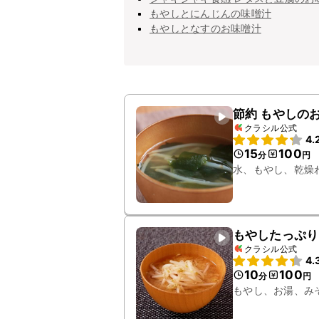
もやしとにんじんの味噌汁
もやしとなすのお味噌汁
節約 もやしの
クラシル公式
4.
15
100
分
円
水、もやし、乾燥
もやしたっぷり
クラシル公式
4.
10
100
分
円
もやし、お湯、み