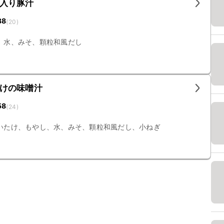
入り豚汁
38
(
20
)
、水、みそ、顆粒和風だし
けの味噌汁
58
(
24
)
いたけ、もやし、水、みそ、顆粒和風だし、小ねぎ