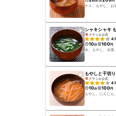
20
200
分
円
ナス、もやし、お
シャキシャキ 
クラシル公式
4.
10
100
分
円
水、もやし、水菜
もやしと千切り
クラシル公式
4.
10
100
分
円
もやし、にんじん