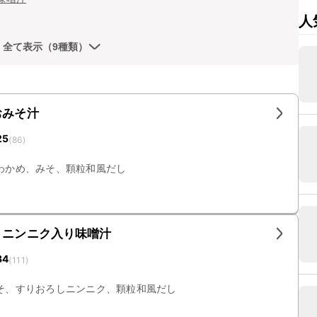
人
全て表示（9種類）
おみそ汁
25
(
86
)
わかめ、みそ、顆粒和風だし
 ニンニク入り味噌汁
34
(
111
)
そ、すりおろしニンニク、顆粒和風だし