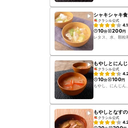
シャキシャキ食
クラシル公式
4.
10
200
分
円
レタス、水、顆粒
もやしとにんじ
クラシル公式
4.
10
100
分
円
もやし、にんじん
もやしとなすの
クラシル公式
4.