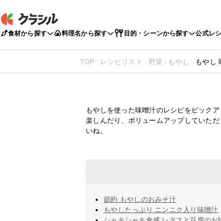
食材から探す
料理名から探す
目的・シーンから探す
公式レ
TOP
レシピリスト
野菜
もやし
もやし
もやし
味噌汁のレ
もやしを使った味噌汁のレシピをピックア
楽しんだり、ボリュームアップしていただ
いね。
節約 もやしのおみそ汁
もやしたっぷり ニンニク入り味噌汁
シャキシャキ食感 レタスと豆腐のお