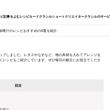
シピ
記事をよむ
レシピカード
クラシルショート
クリエイター
クラシルのサー
 味噌汁のレシピおすすめの9選を紹介
最終更新日
2023.4.27
シピおすすめの9選を紹介
ップしました。レタスやなすなど、他の具材を入れてアレンジを
くレシピもご紹介しています。ぜひ毎日の献立にお役立てくださ
目次
味噌汁