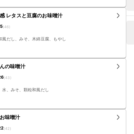
感 レタスと豆腐のお味噌汁
15
(
46
)
和風だし、みそ、木綿豆腐、もやし
んの味噌汁
26
(
43
)
、水、みそ、顆粒和風だし
お味噌汁
22
(
42
)