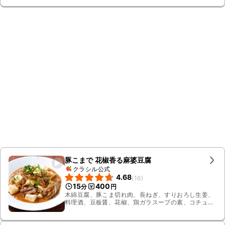
お湯、花椒、青ねぎ、絹ごし豆腐、料理酒
豚こまで 花椒香る麻婆豆腐
クラシル公式
4.68
(
16
)
15
400
分
円
木綿豆腐、豚こま切れ肉、長ねぎ、すりおろし生姜、
料理酒、豆板醤、花椒、鶏ガラスープの素、コチュ
ジャン、ごま油、水溶き片栗粉、小ねぎ、水