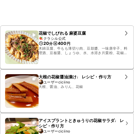
花椒でしびれる 麻婆豆腐
クラシル公式
20
400
分
円
木綿豆腐、牛もも薄切り肉、豆鼓醬、一味唐辛子、料
理酒、豆板醤、しょうゆ、水、水溶き片栗粉、花椒、
ごま油、小ねぎ
大根の花椒醤油漬け♩ レシピ・作り方
ユーザーciciino
大根、醤油、みりん、花椒
アイスプラントときゅうりの花椒サラダ♩ レ
シピ・作り方
ユーザーciciino