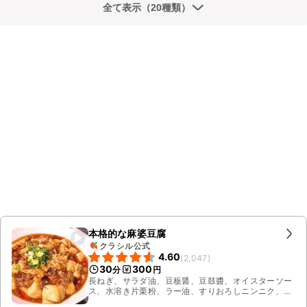
全て表示（20種類）
本格的な麻婆豆腐
クラシル公式
4.60
(
2,047
)
30
300
分
円
長ねぎ、サラダ油、豆板醤、豆鼓醬、オイスターソー
ス、水溶き片栗粉、ラー油、すりおろしニンニク、
しょうゆ、みそ、鶏ガラスープの素、水、豚ひき肉、