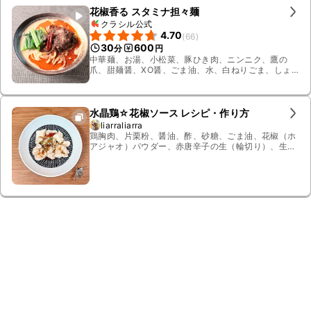
花椒香る スタミナ担々麺
クラシル公式
4.70
(
66
)
30
600
分
円
中華麺、お湯、小松菜、豚ひき肉、ニンニク、鷹の
爪、甜麺醤、XO醤、ごま油、水、白ねりごま、しょ
うゆ、砂糖、鶏ガラスープの素、オイスターソース、
豆板醤、花椒、ラー油
水晶鶏☆花椒ソース レシピ・作り方
liarraliarra
鶏胸肉、片栗粉、醤油、酢、砂糖、ごま油、花椒（ホ
アジャオ）パウダー、赤唐辛子の生（輪切り）、生姜
みじん切り、小ねぎみじん切り