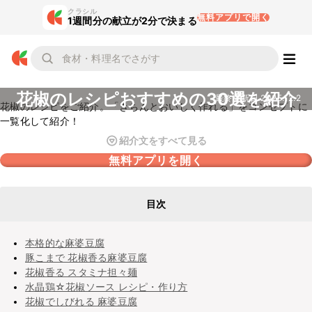
クラシル
無料アプリで開く
1週間分の献立が2分で決まる
花椒のレシピおすすめの30選を紹介
最終更新日
2025.12.2
花椒のレシピをご紹介。「きちんとおいしく作れる」をコンセプトに
一覧化して紹介！
紹介文をすべて見る
無料アプリを開く
目次
本格的な麻婆豆腐
豚こまで 花椒香る麻婆豆腐
花椒香る スタミナ担々麺
水晶鶏☆花椒ソース レシピ・作り方
花椒でしびれる 麻婆豆腐