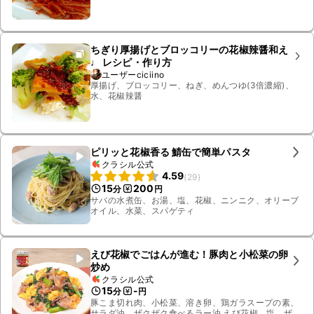
ちぎり厚揚げとブロッコリーの花椒辣醤和え
♩ レシピ・作り方
ユーザーciciino
厚揚げ、ブロッコリー、ねぎ、めんつゆ(3倍濃縮)、
水、花椒辣醤
ピリッと花椒香る 鯖缶で簡単パスタ
クラシル公式
4.59
(
29
)
15
200
分
円
サバの水煮缶、お湯、塩、花椒、ニンニク、オリーブ
オイル、水菜、スパゲティ
えび花椒でごはんが進む！豚肉と小松菜の卵
炒め
クラシル公式
15
-
分
円
豚こま切れ肉、小松菜、溶き卵、鶏ガラスープの素、
サラダ油、ザクザク食べるラー油 えび花椒、塩、ザク