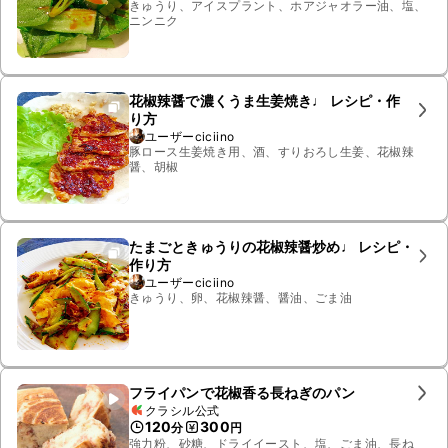
きゅうり、アイスプラント、ホアジャオラー油、塩、
ニンニク
花椒辣醤で濃くうま生姜焼き♩ レシピ・作
り方
ユーザーciciino
豚ロース生姜焼き用、酒、すりおろし生姜、花椒辣
醤、胡椒
たまごときゅうりの花椒辣醤炒め♩ レシピ・
作り方
ユーザーciciino
きゅうり、卵、花椒辣醤、醤油、ごま油
フライパンで花椒香る長ねぎのパン
クラシル公式
120
300
分
円
強力粉、砂糖、ドライイースト、塩、ごま油、長ね