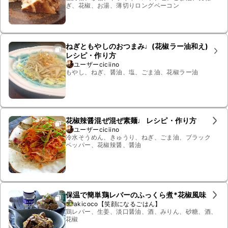
ぎ、花椒、お湯、薄切りロングベーコン
ねぎともやしのおつまみ♩(花椒ラー油和え)
レシピ・作り方
ユーザーciciino
もやし、ねぎ、醤油、塩、ごま油、花椒ラー油
花椒辣醤混ぜ混ぜ素麺♩ レシピ・作り方
ユーザーciciino
冷水そうめん、きゅうり、ねぎ、ごま油、ブラック
ペッパー、花椒辣醤、醤油
保温で簡単鶏レバーのふっくら煮*花椒風味
akicoco【笑顔になるごはん】
鶏レバー、生姜、淡口醤油、酒、みりん、砂糖、酒、
花椒