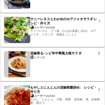
サニーレタスとわかめのホアジャオサラダ レ
シピ・作り方
ユーザーciciino
サニーレタス、三つ葉、わかめ(湯通し済み)、ホア
ジャオ、レモン汁、粗挽きこしょう
花椒香る♪シビ辛中華風大根サラダ
シゲパピ
もやしとにんじんの花椒辣醤炒め♩ レシピ・
作り方
ユーザーciciino
もやし、にんじん、大根、焼豚、塩胡椒、酒、花椒辣
醤、鶏ガラ