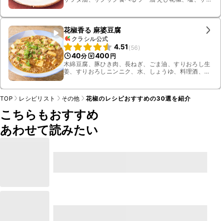
ザク食べるラー油 えび花椒味
花椒香る 麻婆豆腐
クラシル公式
4.51
(
56
)
40
400
分
円
木綿豆腐、豚ひき肉、長ねぎ、ごま油、すりおろし生
姜、すりおろしニンニク、水、しょうゆ、料理酒、豆
板醤、鶏ガラスープの素、砂糖、花椒、水溶き片栗
粉、小ねぎ
TOP
レシピリスト
その他
花椒のレシピおすすめの30選を紹介
こちらもおすすめ
あわせて読みたい