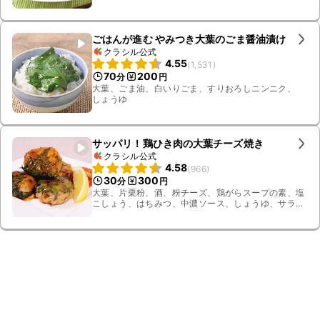
粉、揚げ油、レモン、パセリ
ごはんが進む やみつき大葉のごま醤油漬け
クラシル公式
4.55
(
1,531
)
70
200
分
円
大葉、ごま油、白いりごま、すりおろしニンニク、
しょうゆ
サッパリ！鶏ひき肉の大葉チーズ焼き
クラシル公式
4.58
(
966
)
30
300
分
円
大葉、片栗粉、酒、粉チーズ、鶏がらスープの素、塩
こしょう、はちみつ、中濃ソース、しょうゆ、サラダ
油、鶏ひき肉、すりおろし生姜、レモン、ミニトマト