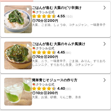
ごはんが進む 大葉のピリ辛漬け
クラシル公式
4.55
(
150
)
70
200
分
円
大葉、ごま油、しょうゆ、コチュジャン、一味唐辛子
ごはんが進む 大葉のキムチ風漬け
クラシル公式
4.45
(
84
)
70
200
分
円
大葉、ニラ、一味唐辛子、ごま油、みりん、すりおろ
しニンニク、すりおろし生姜、コチュジャン
簡単青じそジュースの作り方
クラシル公式
4.40
(
66
)
10
200
分
円
大葉、お湯、砂糖、りんご酢、氷水