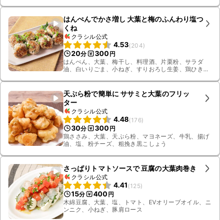
はんぺんでかさ増し 大葉と梅のふんわり塩つ
くね
クラシル公式
4.53
(
204
)
20
300
分
円
はんぺん、大葉、梅干し、料理酒、片栗粉、サラダ
油、白いりごま、小ねぎ、すりおろし生姜、鶏ひき
肉、塩
天ぷら粉で簡単に ササミと大葉のフリッ
ター
クラシル公式
4.48
(
176
)
30
300
分
円
鶏ささみ、大葉、天ぷら粉、マヨネーズ、牛乳、揚げ
油、塩、粉チーズ、粗挽き黒こしょう
さっぱりトマトソースで 豆腐の大葉肉巻き
クラシル公式
4.41
(
125
)
15
400
分
円
木綿豆腐、大葉、塩、トマト、EVオリーブオイル、ニ
ンニク、小ねぎ、豚肩ロース