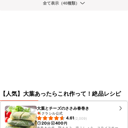
全て表示（40種類）
【人気】大葉あったらこれ作って！絶品レシピ
大葉とチーズのささみ春巻き
クラシル公式
4.61
(
2,009
)
20
400
分
円
春巻きの皮、鶏ささみ、塩こしょう、スライスチー