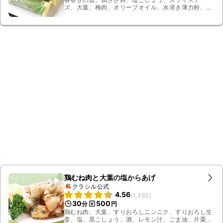
ズ、大葉、梅肉、オリーブオイル、水溶き薄力粉、料
理酒、ミニトマト、フリルレタス
鶏むね肉と大葉の塩からあげ
クラシル公式
4.56
(
1,392
)
30
500
分
円
鶏むね肉、大葉、すりおろしニンニク、すりおろし生
姜、塩、黒こしょう、酒、レモン汁、ごま油、片栗