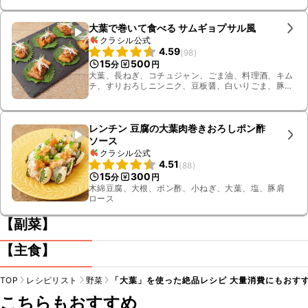
大葉で巻いて食べる サムギョプサル風
クラシル公式
4.59
(
98
)
15
500
分
円
大葉、長ねぎ、コチュジャン、ごま油、料理酒、キム
チ、すりおろしニンニク、豆板醤、白いりごま、豚バ
ラブロック肉
レンチン 豆腐の大葉肉巻きおろしポン酢
ソース
クラシル公式
4.51
(
88
)
15
300
分
円
木綿豆腐、大根、ポン酢、小ねぎ、大葉、塩、豚肩
ロース
【副菜】
【主食】
TOP
レシピリスト
野菜
「大葉」を使った絶品レシピ 大量消費にもおすす
こちらもおすすめ