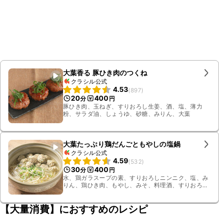
大葉香る 豚ひき肉のつくね
クラシル公式
4.53
(
897
)
20
400
分
円
豚ひき肉、玉ねぎ、すりおろし生姜、酒、塩、薄力
粉、サラダ油、しょうゆ、砂糖、みりん、大葉
大葉たっぷり鶏だんごともやしの塩鍋
クラシル公式
4.59
(
532
)
30
400
分
円
水、鶏ガラスープの素、すりおろしニンニク、塩、み
りん、鶏ひき肉、もやし、みそ、料理酒、すりおろし
生姜、大葉、片栗粉、小ねぎ
【大量消費】におすすめのレシピ