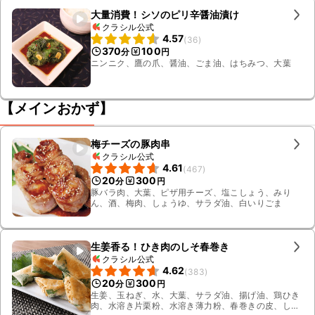
大量消費！シソのピリ辛醤油漬け
クラシル公式
4.57
(
36
)
370
100
分
円
ニンニク、鷹の爪、醤油、ごま油、はちみつ、大葉
【メインおかず】
梅チーズの豚肉串
クラシル公式
4.61
(
467
)
20
300
分
円
豚バラ肉、大葉、ピザ用チーズ、塩こしょう、みり
ん、酒、梅肉、しょうゆ、サラダ油、白いりごま
生姜香る！ひき肉のしそ春巻き
クラシル公式
4.62
(
383
)
20
300
分
円
生姜、玉ねぎ、水、大葉、サラダ油、揚げ油、鶏ひき
肉、水溶き片栗粉、水溶き薄力粉、春巻きの皮、しょ