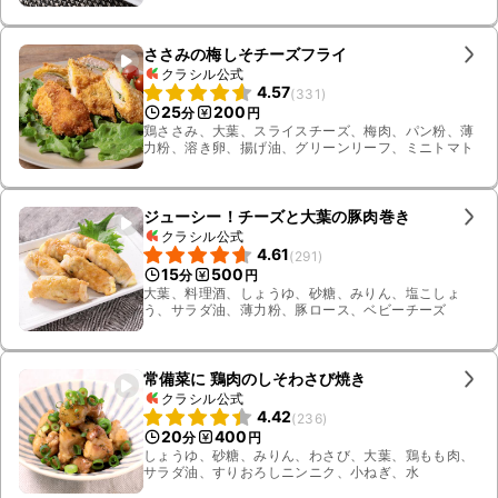
うゆ、みりん、顆粒和風だし、料理酒
ささみの梅しそチーズフライ
クラシル公式
4.57
(
331
)
25
200
分
円
鶏ささみ、大葉、スライスチーズ、梅肉、パン粉、薄
力粉、溶き卵、揚げ油、グリーンリーフ、ミニトマト
ジューシー！チーズと大葉の豚肉巻き
クラシル公式
4.61
(
291
)
15
500
分
円
大葉、料理酒、しょうゆ、砂糖、みりん、塩こしょ
う、サラダ油、薄力粉、豚ロース、ベビーチーズ
常備菜に 鶏肉のしそわさび焼き
クラシル公式
4.42
(
236
)
20
400
分
円
しょうゆ、砂糖、みりん、わさび、大葉、鶏もも肉、
サラダ油、すりおろしニンニク、小ねぎ、水