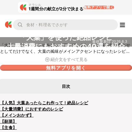
クラシル
無料アプリで開く
1週間分の献立が2分で決まる
「大葉」を使った絶品レシピ
最終更新日
2026.6.3
大量消費にもおすすめの40選を紹介
「大葉」を使ったレシピをピックアップしました。薬味や付け合わせ
としてだけでなく、大葉の風味がメインアクセントになったレシピが
たくさん。ごはんのおかずとしても、お酒のおつまみとしてもおすす
紹介文をすべて見る
めですよ。たっぷりと大葉を使った風味豊かなレシピを、ぜひためし
無料アプリを開く
てみてくださいね。
目次
【人気】大葉あったらこれ作って！絶品レシピ
【大量消費】におすすめのレシピ
【メインおかず】
【副菜】
【主食】