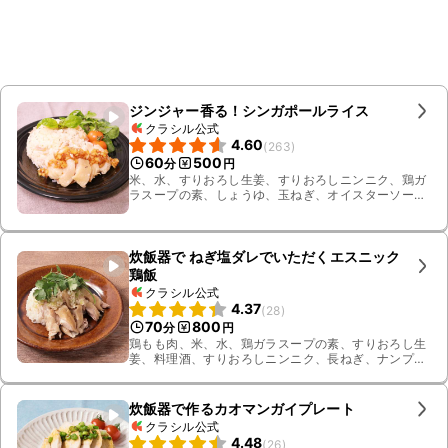
ジンジャー香る！シンガポールライス
クラシル公式
4.60
(
263
)
60
500
分
円
米、水、すりおろし生姜、すりおろしニンニク、鶏ガ
ラスープの素、しょうゆ、玉ねぎ、オイスターソー
ス、ごま油、塩こしょう、ベビーリーフ、ミニトマ
ト、バジル、鶏もも肉、粗挽き黒こしょう
炊飯器で ねぎ塩ダレでいただくエスニック
鶏飯
クラシル公式
4.37
(
28
)
70
800
分
円
鶏もも肉、米、水、鶏ガラスープの素、すりおろし生
姜、料理酒、すりおろしニンニク、長ねぎ、ナンプ
ラー、ごま油、レモン汁、塩、パクチー
炊飯器で作るカオマンガイプレート
クラシル公式
4.48
(
26
)