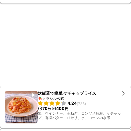
ソース、砂糖、みそ、酢、料理酒、粗挽き黒こしょう
炊飯器で簡単 ケチャップライス
クラシル公式
4.24
(
723
)
70
400
分
円
米、ウインナー、玉ねぎ、コンソメ顆粒、ケチャッ
プ、有塩バター、パセリ、水、コーンの水煮