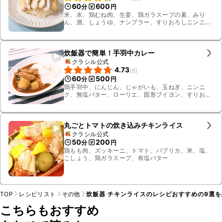
60
600
分
円
米、水、鶏むね肉、生姜、鶏ガラスープの素、みり
ん、酒、しょうゆ、ナンプラー、すりおろしニンニ
ク、砂糖、ミニトマト、小ねぎ
炊飯器で簡単！手羽中カレー
クラシル公式
4.73
(
6
)
60
500
分
円
鶏手羽中、にんじん、じゃがいも、玉ねぎ、ニンニ
ク、無塩バター、ローリエ、固形ブイヨン、すりおろ
し生姜、水、ごはん、カレールー
丸ごとトマトの炊き込みチキンライス
クラシル公式
50
200
分
円
鶏もも肉、ズッキーニ、トマト、パプリカ、米、塩、
こしょう、鶏ガラスープ、有塩バター
TOP
レシピリスト
その他
炊飯器 チキンライスのレシピおすすめの9選を
こちらもおすすめ