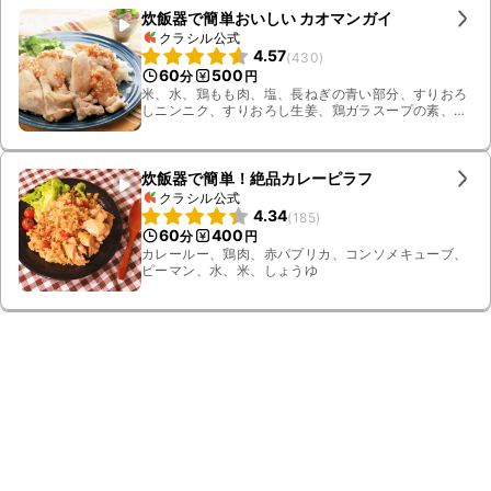
炊飯器で簡単おいしい カオマンガイ
クラシル公式
4.57
(
430
)
60
500
分
円
米、水、鶏もも肉、塩、長ねぎの青い部分、すりおろ
しニンニク、すりおろし生姜、鶏ガラスープの素、長
ねぎ、しょうゆ、酢、砂糖、ごま油、パクチー
炊飯器で簡単！絶品カレーピラフ
クラシル公式
4.34
(
185
)
60
400
分
円
カレールー、鶏肉、赤パプリカ、コンソメキューブ、
ピーマン、水、米、しょうゆ