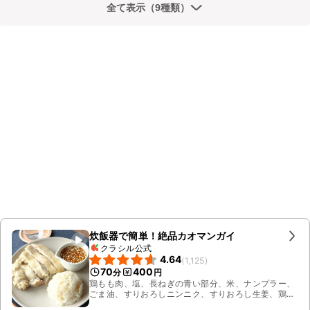
全て表示（9種類）
炊飯器で簡単！絶品カオマンガイ
クラシル公式
4.64
(
1,125
)
70
400
分
円
鶏もも肉、塩、長ねぎの青い部分、米、ナンプラー、
ごま油、すりおろしニンニク、すりおろし生姜、鶏ガ
ラスープの素、水、長ねぎ、しょうゆ、オイスター