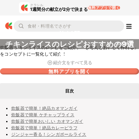
クラシル
無料アプリで開く
1週間分の献立が2分で決まる
炊飯器
チキンライスのレシピおすすめの9選
2022.9.27
炊飯器 チキンライスのレシピをご紹介。「きちんとおいしく作れる」
を紹介
をコンセプトに一覧化して紹介！
紹介文をすべて見る
無料アプリを開く
目次
炊飯器で簡単！絶品カオマンガイ
炊飯器で簡単 ケチャップライス
炊飯器で簡単おいしい カオマンガイ
炊飯器で簡単！絶品カレーピラフ
ジンジャー香る！シンガポールライス