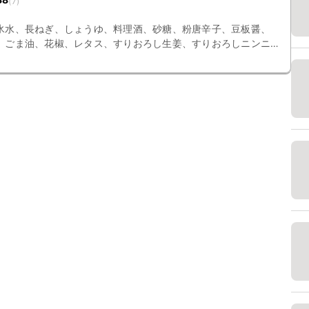
(
7
)
氷水、長ねぎ、しょうゆ、料理酒、砂糖、粉唐辛子、豆板醤、
、ごま油、花椒、レタス、すりおろし生姜、すりおろしニンニ