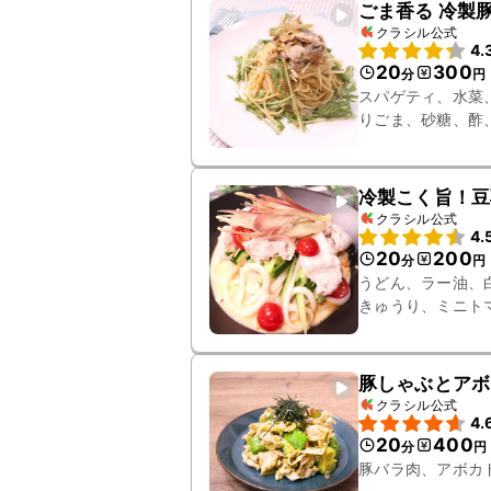
ごま香る 冷製
クラシル公式
4.
20
300
分
円
スパゲティ、水菜
りごま、砂糖、酢
冷製こく旨！豆
クラシル公式
4.
20
200
分
円
うどん、ラー油、
きゅうり、ミニト
豚しゃぶとアボ
クラシル公式
4.
20
400
分
円
豚バラ肉、アボカ