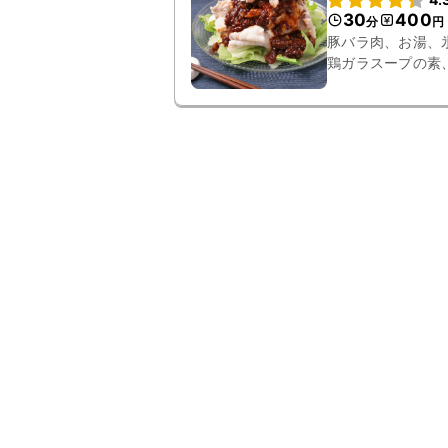
30
400
分
円
豚バラ肉、お湯、
鶏ガラスープの素
ク