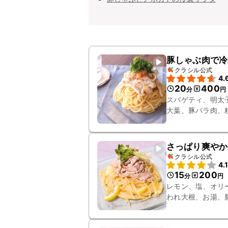
豚しゃぶ肉で冷
クラシル公式
4.
20
400
分
円
スパゲティ、明太
大葉、豚バラ肉、
さっぱり爽やか
クラシル公式
4.
15
200
分
円
レモン、塩、オリ
われ大根、お湯、