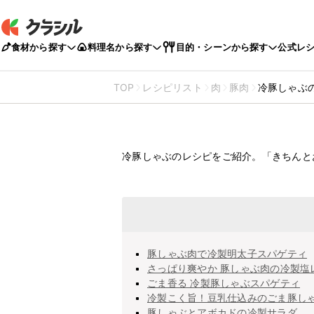
食材から探す
料理名から探す
目的・シーンから探す
公式レ
TOP
レシピリスト
肉
豚肉
冷豚しゃぶ
冷豚しゃぶの
冷豚しゃぶのレシピをご紹介。「きちんと
豚しゃぶ肉で冷製明太子スパゲティ
さっぱり爽やか 豚しゃぶ肉の冷製塩
ごま香る 冷製豚しゃぶスパゲティ
冷製こく旨！豆乳仕込みのごま豚し
豚しゃぶとアボカドの冷製サラダ