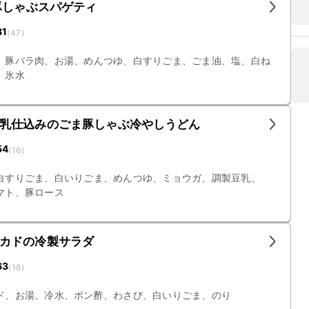
豚しゃぶスパゲティ
31
(
47
)
、豚バラ肉、お湯、めんつゆ、白すりごま、ごま油、塩、白ね
、氷水
乳仕込みのごま豚しゃぶ冷やしうどん
54
(
16
)
白すりごま、白いりごま、めんつゆ、ミョウガ、調製豆乳、
マト、豚ロース
カドの冷製サラダ
63
(
18
)
ド、お湯、冷水、ポン酢、わさび、白いりごま、のり