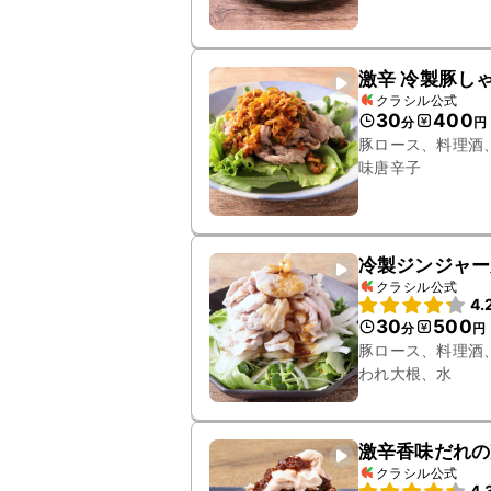
激辛 冷製豚し
クラシル公式
30
400
分
円
豚ロース、料理酒
味唐辛子
冷製ジンジャー
クラシル公式
4.
30
500
分
円
豚ロース、料理酒
われ大根、水
激辛香味だれの
クラシル公式
4.