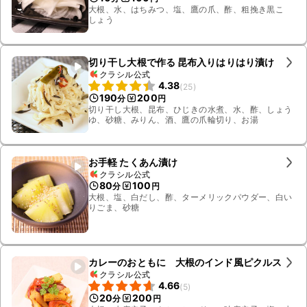
大根、水、はちみつ、塩、鷹の爪、酢、粗挽き黒こ
しょう
切り干し大根で作る 昆布入りはりはり漬け
クラシル公式
4.38
(
25
)
190
200
分
円
切り干し大根、昆布、ひじきの水煮、水、酢、しょう
ゆ、砂糖、みりん、酒、鷹の爪輪切り、お湯
お手軽 たくあん漬け
クラシル公式
80
100
分
円
大根、塩、白だし、酢、ターメリックパウダー、白い
りごま、砂糖
カレーのおともに 大根のインド風ピクルス
クラシル公式
4.66
(
5
)
20
200
分
円