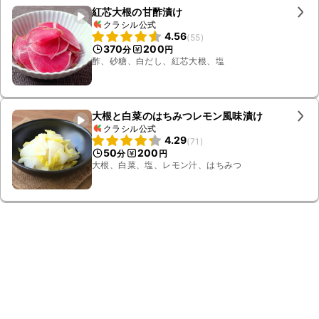
紅芯大根の甘酢漬け
クラシル公式
4.56
(
55
)
370
200
分
円
酢、砂糖、白だし、紅芯大根、塩
大根と白菜のはちみつレモン風味漬け
クラシル公式
4.29
(
71
)
50
200
分
円
大根、白菜、塩、レモン汁、はちみつ