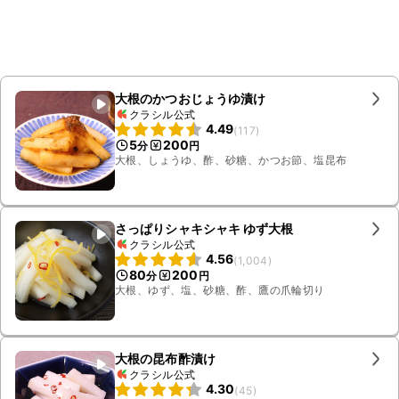
大根のかつおじょうゆ漬け
クラシル公式
4.49
(
117
)
5
200
分
円
大根、しょうゆ、酢、砂糖、かつお節、塩昆布
さっぱりシャキシャキ ゆず大根
クラシル公式
4.56
(
1,004
)
80
200
分
円
大根、ゆず、塩、砂糖、酢、鷹の爪輪切り
大根の昆布酢漬け
クラシル公式
4.30
(
45
)