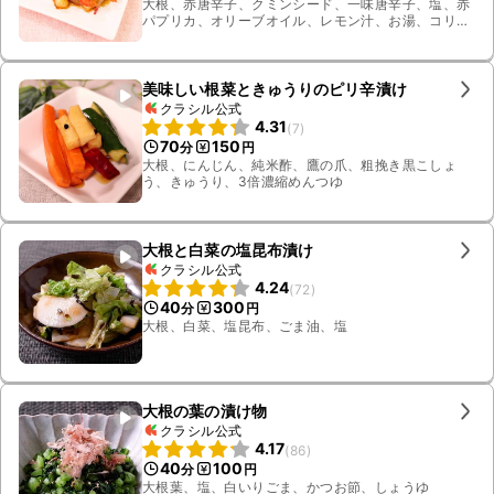
大根、赤唐辛子、クミンシード、一味唐辛子、塩、赤
パプリカ、オリーブオイル、レモン汁、お湯、コリア
ンダー、紫玉ねぎ
美味しい根菜ときゅうりのピリ辛漬け
クラシル公式
4.31
(
7
)
70
150
分
円
大根、にんじん、純米酢、鷹の爪、粗挽き黒こしょ
う、きゅうり、3倍濃縮めんつゆ
大根と白菜の塩昆布漬け
クラシル公式
4.24
(
72
)
40
300
分
円
大根、白菜、塩昆布、ごま油、塩
大根の葉の漬け物
クラシル公式
4.17
(
86
)
40
100
分
円
大根葉、塩、白いりごま、かつお節、しょうゆ