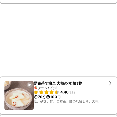
昆布茶で簡単 大根のお漬け物
クラシル公式
4.46
(
63
)
70
100
分
円
塩、砂糖、酢、昆布茶、鷹の爪輪切り、大根