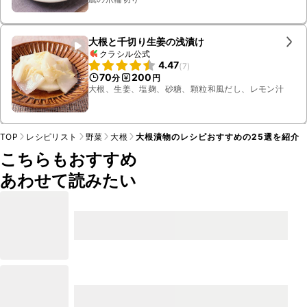
大根と千切り生姜の浅漬け
クラシル公式
4.47
(
7
)
70
200
分
円
大根、生姜、塩麹、砂糖、顆粒和風だし、レモン汁
TOP
レシピリスト
野菜
大根
大根漬物のレシピおすすめの25選を紹介
こちらもおすすめ
あわせて読みたい