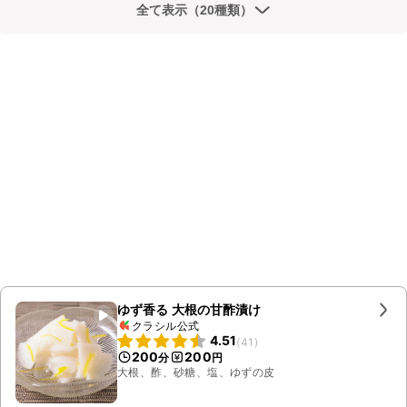
全て表示（20種類）
ゆず香る 大根の甘酢漬け
クラシル公式
4.51
(
41
)
200
200
分
円
大根、酢、砂糖、塩、ゆずの皮