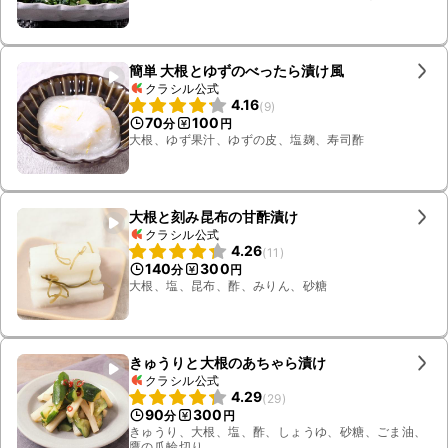
簡単 大根とゆずのべったら漬け風
クラシル公式
4.16
(
9
)
70
100
分
円
大根、ゆず果汁、ゆずの皮、塩麹、寿司酢
大根と刻み昆布の甘酢漬け
クラシル公式
4.26
(
11
)
140
300
分
円
大根、塩、昆布、酢、みりん、砂糖
きゅうりと大根のあちゃら漬け
クラシル公式
4.29
(
29
)
90
300
分
円
きゅうり、大根、塩、酢、しょうゆ、砂糖、ごま油、
鷹の爪輪切り