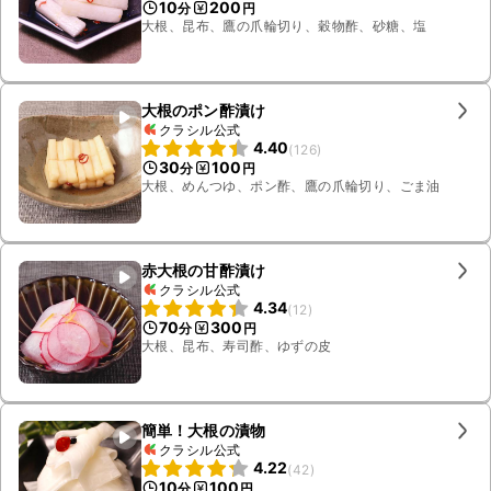
10
200
分
円
大根、昆布、鷹の爪輪切り、穀物酢、砂糖、塩
大根のポン酢漬け
クラシル公式
4.40
(
126
)
30
100
分
円
大根、めんつゆ、ポン酢、鷹の爪輪切り、ごま油
赤大根の甘酢漬け
クラシル公式
4.34
(
12
)
70
300
分
円
大根、昆布、寿司酢、ゆずの皮
簡単！大根の漬物
クラシル公式
4.22
(
42
)
10
100
分
円