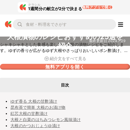
クラシル
無料アプリで開く
1週間分の献立が2分で決まる
大根漬物のレシピおすすめの25選を
最終更新日
2024.7.29
紹介
シャキシャキとした食感も楽しい、大根の漬物レシピをご紹介しま
す。ゆずの香りが広がるゆず大根やさっぱりおいしいポン酢漬け、ス
パイスを効かせたインド風ピクルスなど、幅広くピックアップ！大根
紹介文をすべて見る
の消費にもおすすめです。即席で作る大根キムチの「カクテキ」はお
無料アプリを開く
酒のおつまみにもぴったり！
目次
ゆず香る 大根の甘酢漬け
昆布茶で簡単 大根のお漬け物
紅芯大根の甘酢漬け
大根と白菜のはちみつレモン風味漬け
大根のかつおじょうゆ漬け