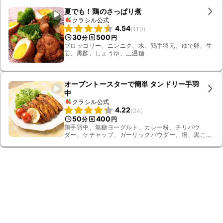
夏でも！鶏のさっぱり煮
クラシル公式
4.54
(
110
)
30
500
分
円
ブロッコリー、ニンニク、水、鶏手羽元、ゆで卵、生
姜、黒酢、しょうゆ、三温糖
オーブントースターで簡単 タンドリー手羽
中
クラシル公式
4.22
(
24
)
50
400
分
円
鶏手羽中、無糖ヨーグルト、カレー粉、チリパウ
ダー、ケチャップ、ガーリックパウダー、塩、黒こ
しょう、レモン、ミニトマト、レタス