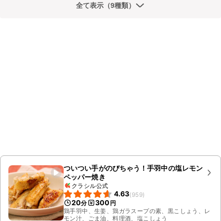
全て表示（9種類）
ついつい手がのびちゃう！手羽中の塩レモン
ペッパー焼き
クラシル公式
4.63
(
959
)
20
300
分
円
鶏手羽中、生姜、鶏ガラスープの素、黒こしょう、レ
モン汁、ごま油、料理酒、塩こしょう