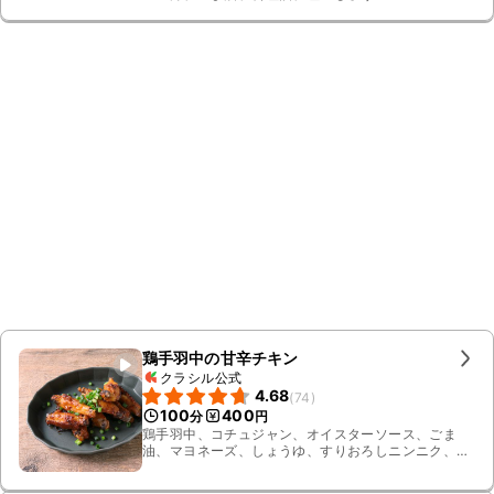
鶏手羽中の甘辛チキン
クラシル公式
4.68
(
74
)
100
400
分
円
鶏手羽中、コチュジャン、オイスターソース、ごま
油、マヨネーズ、しょうゆ、すりおろしニンニク、一
味唐辛子、小ねぎ