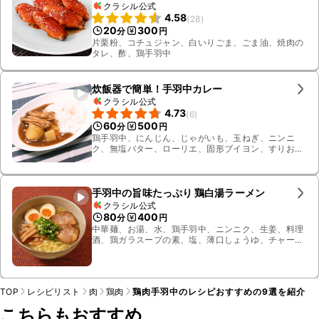
クラシル公式
4.58
(
28
)
20
300
分
円
片栗粉、コチュジャン、白いりごま、ごま油、焼肉の
タレ、酢、鶏手羽中
炊飯器で簡単！手羽中カレー
クラシル公式
4.73
(
6
)
60
500
分
円
鶏手羽中、にんじん、じゃがいも、玉ねぎ、ニンニ
ク、無塩バター、ローリエ、固形ブイヨン、すりおろ
し生姜、水、ごはん、カレールー
手羽中の旨味たっぷり 鶏白湯ラーメン
クラシル公式
80
400
分
円
中華麺、お湯、水、鶏手羽中、ニンニク、生姜、料理
酒、鶏ガラスープの素、塩、薄口しょうゆ、チャー
シュー、煮卵、味付けメンマ、小ねぎ、玉ねぎ、長ね
ぎの青い部分
TOP
レシピリスト
肉
鶏肉
鶏肉手羽中のレシピおすすめの9選を紹介
こちらもおすすめ