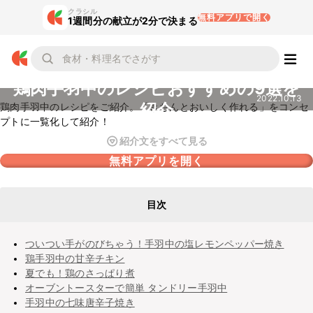
クラシル
無料アプリで開く
1週間分の献立が2分で決まる
鶏肉手羽中のレシピおすすめの9選を
2022.10.13
紹介
鶏肉手羽中のレシピをご紹介。「きちんとおいしく作れる」をコンセ
プトに一覧化して紹介！
紹介文をすべて見る
無料アプリを開く
目次
ついつい手がのびちゃう！手羽中の塩レモンペッパー焼き
鶏手羽中の甘辛チキン
夏でも！鶏のさっぱり煮
オーブントースターで簡単 タンドリー手羽中
手羽中の七味唐辛子焼き