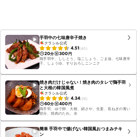
手羽中の七味唐辛子焼き
クラシル公式
4.51
(
40
)
20
300
分
円
鶏手羽中、ししとう、塩こしょう、ごま油、七味唐辛
子、しょうゆ、すりおろしニンニク
焼き肉だけじゃない！焼き肉のタレで鶏手羽
と大根の韓国風煮
クラシル公式
4.34
(
26
)
60
400
分
円
鶏手羽、ゆで卵、大根、絹さや、生姜、長ねぎの青い
部分、焼肉のたれ、水
簡単 手羽中で揚げない韓国風おつまみチキ
ン