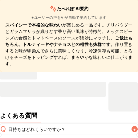
たべれぽ AI要約
※ユーザーの声をAIが自動で要約しています
スパイシーで本格的な味わい
が楽しめる一品です。チリパウダー
とガラムマサラが織りなす香り高い風味が特徴的。ミックスビー
ンズの食感とトマトベースのソースが絶妙にマッチし、
ご飯はも
ちろん、トルティーヤやナチョスとの相性も抜群
です。作り置き
すると味が馴染んでさらに美味しくなり、冷凍保存も可能。とろ
けるチーズをトッピングすれば、まろやかな味わいに仕上がりま
す。
よくある質問
Q
日持ちはどれくらいですか？
+