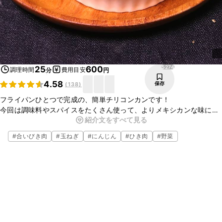
5274
25
600
調理時間
費用目安
分
円
4.58
保存
(
138
)
フライパンひとつで完成の、簡単チリコンカンです！
今回は調味料やスパイスをたくさん使って、よりメキシカンな味に近
紹介文をすべて見る
づけてみました！
そのまま食べても美味しいですが、パンやトルティーヤチップスにつ
#
合いびき肉
#
玉ねぎ
#
にんじん
#
ひき肉
#
野菜
けて食べるととっても美味しいですよ！