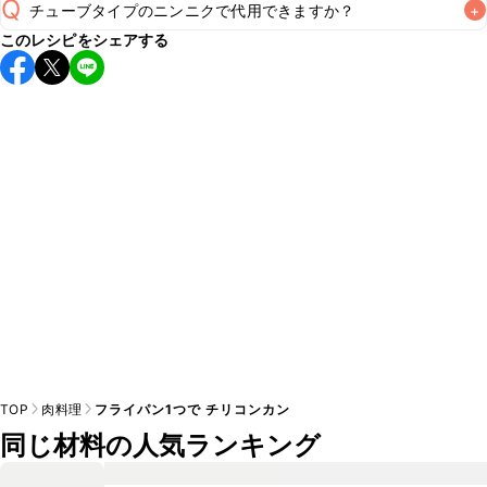
Q
チューブタイプのニンニクで代用できますか？
+
保存期間は冷蔵で翌日中が目安です。なるべくお早めにお召
このレシピをシェアする
し上がりください。

A
チューブタイプのニンニクを使用してもお作りいただけま
A
す。小さじ1を目安に加え、お好みの風味になるようご調節く
※日持ちは目安です。
こちら
の注意事項をご確認の上、正し
TOP
肉料理
フライパン1つで チリコンカン
同じ材料の人気ランキング