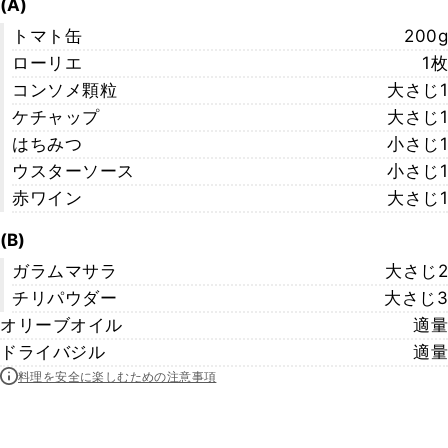
(A)
トマト缶
200g
ローリエ
1枚
コンソメ顆粒
大さじ1
ケチャップ
大さじ1
はちみつ
小さじ1
ウスターソース
小さじ1
赤ワイン
大さじ1
(B)
ガラムマサラ
大さじ2
チリパウダー
大さじ3
オリーブオイル
適量
ドライバジル
適量
料理を安全に楽しむための注意事項