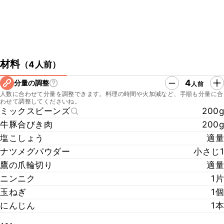
材料
（
4人前
）
4
分量の調整
人前
人数に合わせて分量を調整できます。料理の時間や火加減など、手順も分量に合
わせて調整してくださいね。
ミックスビーンズ
200g
牛豚合びき肉
200g
塩こしょう
適量
ナツメグパウダー
小さじ1
鷹の爪輪切り
適量
ニンニク
1片
玉ねぎ
1個
にんじん
1本