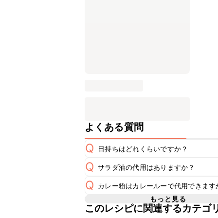
よくある質問
Q
日持ちはどれくらいですか？
Q
サラダ油の代用はありますか？
保存期間は冷蔵で翌日中が目安です。
A
Q
カレー粉はカレールーで代用できます
A
※日持ちは目安です。
こちら
もっと見る
このレシピに関連するカテゴ
カレールーにはスパイスの他に塩分や
A