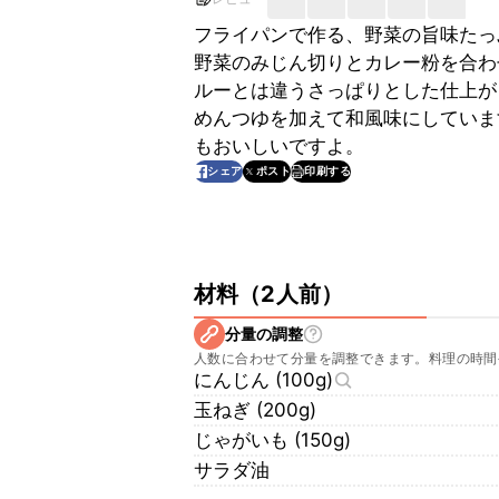
フライパンで作る、野菜の旨味たっ
野菜のみじん切りとカレー粉を合わ
ルーとは違うさっぱりとした仕上が
めんつゆを加えて和風味にしていま
もおいしいですよ。
印刷する
シェア
ポスト
材料
（
2人前
）
分量の調整
人数に合わせて分量を調整できます。料理の時間
にんじん (100g)
玉ねぎ (200g)
じゃがいも (150g)
サラダ油