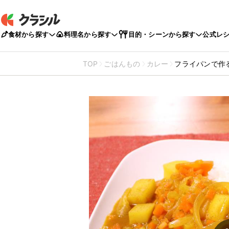
食材から探す
料理名から探す
目的・シーンから探す
公式レ
TOP
ごはんもの
カレー
フライパンで作