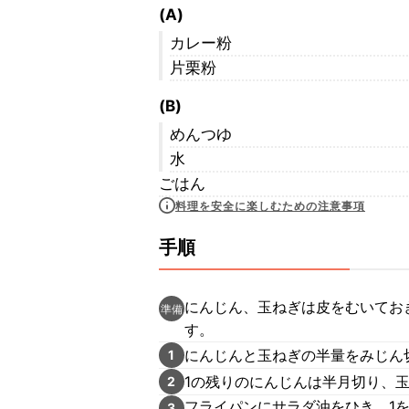
(A)
カレー粉
片栗粉
(B)
めんつゆ
水
ごはん
料理を安全に楽しむための注意事項
手順
にんじん、玉ねぎは皮をむいてお
準備
す。
にんじんと玉ねぎの半量をみじん
1
1の残りのにんじんは半月切り、
2
フライパンにサラダ油をひき、1を
3