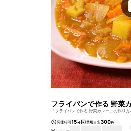
フライパンで作る 野菜
「
フライパンで作る 野菜カレー
」の作り方
15
300
調理時間
費用目安
分
円
レビュー