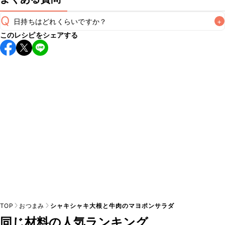
Q
日持ちはどれくらいですか？
+
このレシピをシェアする
保存期間は冷蔵で当日中が目安です。なるべくお早めにお召
し上がりください。

A
※日持ちは目安です。
こちら
の注意事項をご確認の上、正し
TOP
おつまみ
シャキシャキ大根と牛肉のマヨポンサラダ
同じ材料の人気ランキング