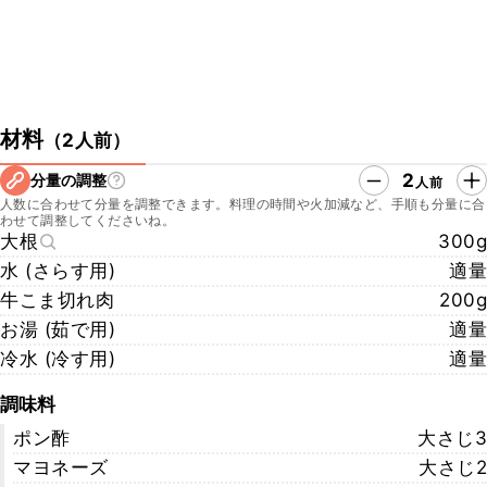
材料
（
2人前
）
2
分量の調整
人前
人数に合わせて分量を調整できます。料理の時間や火加減など、手順も分量に合
わせて調整してくださいね。
大根
300g
水 (さらす用)
適量
牛こま切れ肉
200g
お湯 (茹で用)
適量
冷水 (冷す用)
適量
調味料
ポン酢
大さじ3
マヨネーズ
大さじ2