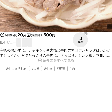
121
20
500
調理時間
費用目安
分
円
レビュー
保存
今晩のおかずに、シャキシャキ大根と牛肉のマヨポンサラダはいかが
でしょうか。旨味たっぷりの牛肉に、さっぱりとした大根とマヨポン
紹介文をすべて見る
ドレッシングがよく合い、ごはんのおかずだけでなく、お酒のおつま
みにもぴったりですよ。
#
牛こま切れ肉
#
大根
#
牛肉
#
野菜
#
肉