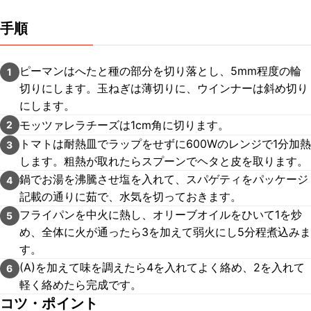
手順
ピーマンはへたと種の部分を切り落とし、5mm程度の輪
1
切りにします。玉ねぎは薄切りに、ウインナーは斜め切り
にします。
モッツァレラチーズは1cm角に切ります。
2
トマトは耐熱皿でラップをせずに600Wのレンジで1分加熱
3
します。粗熱が取れたらスプーンでヘタと皮を取ります。
鍋でお湯を沸騰させ塩を入れて、スパゲティをパッケージ
4
記載の通りに茹で、水気を切っておきます。
フライパンを中火に熱し、オリーブオイルをひいて1を炒
5
め、全体に火が通ったら3を加えて弱火にし5分程煮込みま
す。
(A)を加えて味を調えたら4を入れてよく絡め、2を入れて
6
軽く絡めたら完成です。
コツ・ポイント