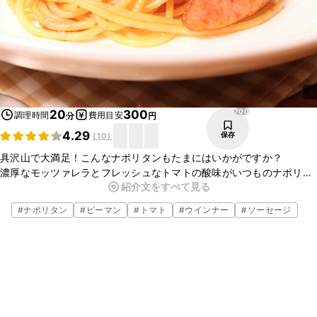
700
20
300
調理時間
費用目安
分
円
4.29
保存
(
10
)
具沢山で大満足！こんなナポリタンもたまにはいかがですか？
濃厚なモッツァレラとフレッシュなトマトの酸味がいつものナポリタ
紹介文をすべて見る
ンをちょっと豪華に仕上げてくれます。
バジルや粉チーズをかけてもさらに豪華でオシャレなナポリタンにな
#
ナポリタン
#
ピーマン
#
トマト
#
ウインナー
#
ソーセージ
りますよ。