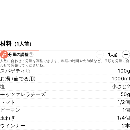
材料
（
1人前
）
1
分量の調整
人前
人数に合わせて分量を調整できます。料理の時間や火加減など、手順も分量に合
わせて調整してくださいね。
スパゲティ
100g
お湯 (茹でる用)
1000ml
塩
小さじ2
モッツァレラチーズ
50g
トマト
1/2個
ピーマン
1個
玉ねぎ
1/4個
ウインナー
2本