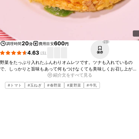
733
20
600
調理時間
費用目安
分
円
4.63
保存
(
5
)
野菜をたっぷり入れたふんわりオムレツです。ツナも入れているの
で、しっかりと旨味もあって何もつけなくても美味しくお召し上がり
紹介文をすべて見る
いただけます。朝食にもぴったりな一品です。パンに挟めば、サンド
ウィッチにもなりますよ。ぜひお試し下さい。
#
トマト
#
玉ねぎ
#
春野菜
#
夏野菜
#
牛乳