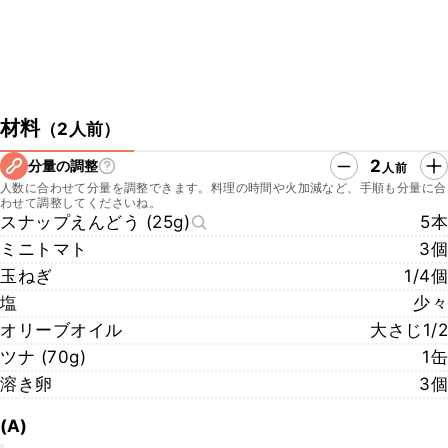
材料
（
2人前
）
2
分量の調整
人前
人数に合わせて分量を調整できます。料理の時間や火加減など、手順も分量に合
わせて調整してくださいね。
スナップえんどう (25g)
5本
ミニトマト
3個
玉ねぎ
1/4個
塩
少々
オリーブオイル
大さじ1/2
ツナ (70g)
1缶
溶き卵
3個
(A)