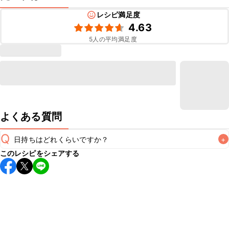
レシピ満足度
4.63
5
人の平均満足度
よくある質問
Q
日持ちはどれくらいですか？
+
このレシピをシェアする
保存期間は冷蔵で翌日中が目安です。なるべくお早めにお召
し上がりください。

A
※日持ちは目安です。
こちら
の注意事項をご確認の上、正し