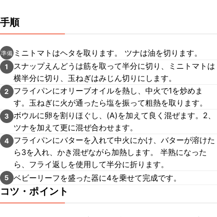
手順
ミニトマトはヘタを取ります。 ツナは油を切ります。
準備
スナップえんどうは筋を取って半分に切り、ミニトマトは
1
横半分に切り、玉ねぎはみじん切りにします。
フライパンにオリーブオイルを熱し、中火で1を炒めま
2
す。玉ねぎに火が通ったら塩を振って粗熱を取ります。
ボウルに卵を割りほぐし、(A)を加えて良く混ぜます。2、
3
ツナを加えて更に混ぜ合わせます。
フライパンにバターを入れて中火にかけ、バターが溶けた
4
ら3を入れ、かき混ぜながら加熱します。 半熟になった
ら、フライ返しを使用して半分に折ります。
ベビーリーフを盛った器に4を乗せて完成です。
5
コツ・ポイント