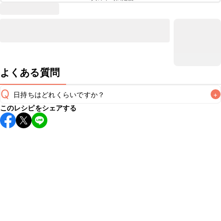
よくある質問
Q
日持ちはどれくらいですか？
+
このレシピをシェアする
保存期間は冷蔵で翌日中が目安です。なるべくお早めにお召
し上がりください。

A
※日持ちは目安です。
こちら
の注意事項をご確認の上、正し