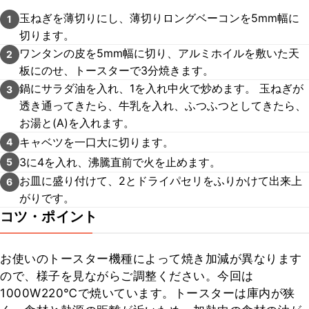
玉ねぎを薄切りにし、薄切りロングベーコンを5mm幅に
1
切ります。
ワンタンの皮を5mm幅に切り、アルミホイルを敷いた天
2
板にのせ、トースターで3分焼きます。
鍋にサラダ油を入れ、1を入れ中火で炒めます。 玉ねぎが
3
透き通ってきたら、牛乳を入れ、ふつふつとしてきたら、
お湯と(A)を入れます。
キャベツを一口大に切ります。
4
3に4を入れ、沸騰直前で火を止めます。
5
お皿に盛り付けて、2とドライパセリをふりかけて出来上
6
がりです。
コツ・ポイント
お使いのトースター機種によって焼き加減が異なります
ので、様子を見ながらご調整ください。今回は
1000W220℃で焼いています。トースターは庫内が狭