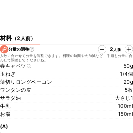
材料
（
2人前
）
2
分量の調整
人前
人数に合わせて分量を調整できます。料理の時間や火加減など、手順も分量に合
わせて調整してくださいね。
春キャベツ
50g
玉ねぎ
1/4個
薄切りロングベーコン
20g
ワンタンの皮
5枚
サラダ油
大さじ1
牛乳
100ml
お湯
150ml
(A)