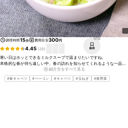
1587
15
300
調理時間
費用目安
分
円
4.45
保存
(
26
)
寒い日はホッとできるミルクスープで温まりたいですね。
本格的な春が待ち遠しい中、春の訪れを知らせてくれるような一品で
紹介文をすべて見る
す。
旬の春キャベツを使い、具だくさんのスープを食べて元気に出かけま
#
春キャベツ
#
ベーコン
#
キャベツ
#
玉ねぎ
#
春野菜
しょう。
朝ごはんにもオススメです。