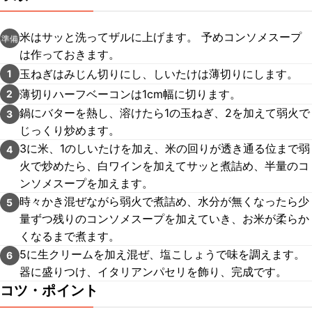
米はサッと洗ってザルに上げます。 予めコンソメスープ
準備
は作っておきます。
玉ねぎはみじん切りにし、しいたけは薄切りにします。
1
薄切りハーフベーコンは1cm幅に切ります。
2
鍋にバターを熱し、溶けたら1の玉ねぎ、2を加えて弱火で
3
じっくり炒めます。
3に米、1のしいたけを加え、米の回りが透き通る位まで弱
4
火で炒めたら、白ワインを加えてサッと煮詰め、半量のコ
ンソメスープを加えます。
時々かき混ぜながら弱火で煮詰め、水分が無くなったら少
5
量ずつ残りのコンソメスープを加えていき、お米が柔らか
くなるまで煮ます。
5に生クリームを加え混ぜ、塩こしょうで味を調えます。
6
器に盛りつけ、イタリアンパセリを飾り、完成です。
コツ・ポイント