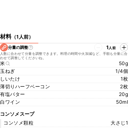
材料
（
1人前
）
1
分量の調整
人前
人数に合わせて分量を調整できます。料理の時間や火加減など、手順も分量に合
わせて調整してくださいね。
米
50g
玉ねぎ
1/4個
しいたけ
1枚
薄切りハーフベーコン
2枚
有塩バター
20g
白ワイン
50ml
コンソメスープ
コンソメ顆粒
大さじ1