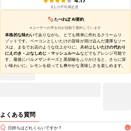
4.17
8
人の平均満足度
たべれぽ AI要約
※ユーザーの声をAIが自動で要約しています
本格的な味わい
でありながら、とても簡単に作れるクリームリ
ゾットです。ベーコンとしいたけの旨味が溶け込んだ濃厚なソー
スは、まるでお店のような仕上がりに。具材は
しいたけの代わり
にえのき・ぶなしめじ・マッシュルーム
などでもアレンジ可能で
す。最後にパルメザンチーズと黒胡椒をふりかけると、さらに深
い味わいに。レモンを絞っても爽やかな美味しさを楽しめます。
よくある質問
Q
日持ちはどれくらいですか？
+