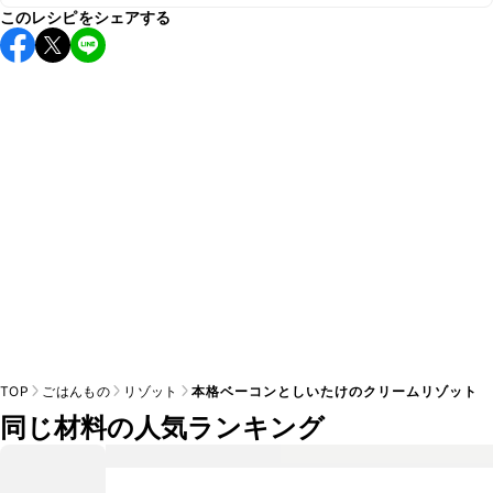
このレシピをシェアする
こちらのレシピは出来たてをお召し上がりいただくことをお
すすめします。

A
※日持ちは目安です。
こちら
の注意事項をご確認の上、正し
TOP
ごはんもの
リゾット
本格ベーコンとしいたけのクリームリゾット
同じ材料の人気ランキング