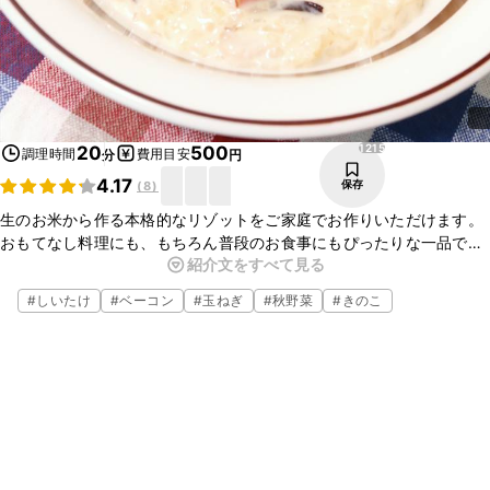
1215
20
500
調理時間
費用目安
分
円
4.17
保存
(
8
)
生のお米から作る本格的なリゾットをご家庭でお作りいただけます。
おもてなし料理にも、もちろん普段のお食事にもぴったりな一品で
紹介文をすべて見る
す。
クリーミーでバターの風味が効いていてとても美味しいですよ！是非
#
しいたけ
#
ベーコン
#
玉ねぎ
#
秋野菜
#
きのこ
一度お試し下さい！