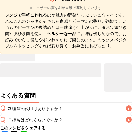
※ユーザーの声をAIが自動で要約しています
レンジで手軽に作れる
のが魅力の野菜たっぷりシュウマイです。
れんこんのシャキシャキした食感とピーマンの香りが絶妙で、い
つものピーマンの肉詰めとは一味違う仕上がりに。タネは鶏ひき
肉や豚ひき肉を使い、
ヘルシーな一品
に。味は優しめなので、お
好みでからし醤油やポン酢をかけて楽しめます。ミックスベジタ
ブルをトッピングすれば彩り良く、お弁当にもぴったり。
よくある質問
Q
料理酒の代用はありますか？
+
Q
日持ちはどれくらいですか？
+
A
このレシピをシェアする