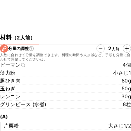
材料
（
2人前
）
2
分量の調整
人前
人数に合わせて分量を調整できます。料理の時間や火加減など、手順も分量に合
わせて調整してくださいね。
ピーマン
4個
薄力粉
小さじ1
豚ひき肉
80g
玉ねぎ
50g
レンコン
30g
グリンピース (水煮)
8粒
(A)
片栗粉
大さじ1/2