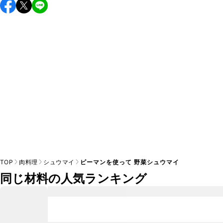
保存期間は冷蔵で翌日中が目安です。なるべくお早めにお召
し上がりください。

A
※日持ちは目安です。
こちら
の注意事項をご確認の上、正し
TOP
肉料理
シュウマイ
ピーマンを使って 野菜シュウマイ
同じ材料の人気ランキング