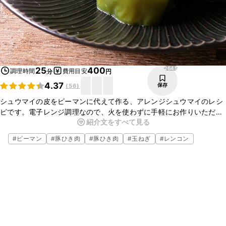
2645
25
400
調理時間
費用目安
分
円
4.37
保存
(
56
)
シュウマイの皮をピーマンに代えて作る、アレンジシュウマイのレシ
ピです。電子レンジ調理なので、火を使わずに手軽にお作りいただけ
紹介文をすべて見る
ますよ。ピーマンをカラーピーマンに代えると見た目も華やかにな
り、おすすめです。ぜひお試しくださいね。
#
ピーマン
#
豚ひき肉
#
豚ひき肉
#
玉ねぎ
#
レンコン