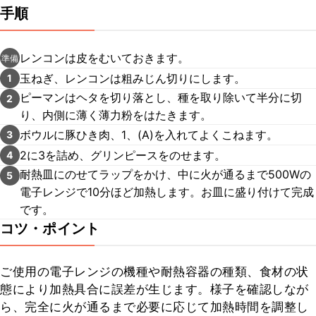
手順
レンコンは皮をむいておきます。
準備
玉ねぎ、レンコンは粗みじん切りにします。
1
ピーマンはヘタを切り落とし、種を取り除いて半分に切
2
り、内側に薄く薄力粉をはたきます。
ボウルに豚ひき肉、1、(A)を入れてよくこねます。
3
2に3を詰め、グリンピースをのせます。
4
耐熱皿にのせてラップをかけ、中に火が通るまで500Wの
5
電子レンジで10分ほど加熱します。お皿に盛り付けて完成
です。
コツ・ポイント
ご使用の電子レンジの機種や耐熱容器の種類、食材の状
態により加熱具合に誤差が生じます。様子を確認しなが
ら、完全に火が通るまで必要に応じて加熱時間を調整し