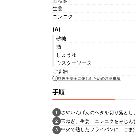
玉ねぎ
生姜
ニンニク
(A)
砂糖
酒
しょうゆ
ウスターソース
ごま油
料理を安全に楽しむための注意事項
手順
さやいんげんのヘタを切り落とし
1
玉ねぎ、生姜、ニンニクをみじん
2
中火で熱したフライパンに、ごま
3