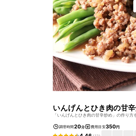
いんげんとひき肉の甘辛
「
いんげんとひき肉の甘辛炒め
」の作り方
20
350
調理時間
費用目安
分
円
4.46
(
12
)