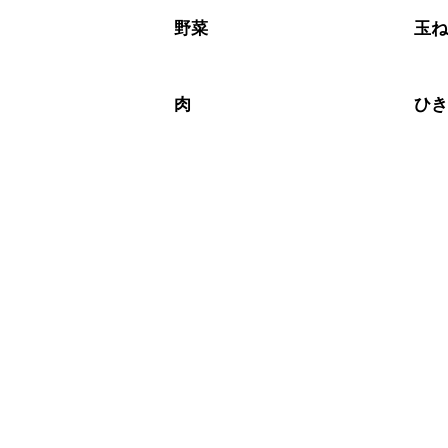
※日持ちは目安です。
こちら
野菜
玉
肉
ひ