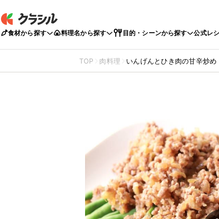
食材から探す
料理名から探す
目的・シーンから探す
公式レ
TOP
肉料理
いんげんとひき肉の甘辛炒め