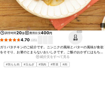
1539
20
400
調理時間
費用目安
分
円
4.70
保存
(
35
)
ガリバタチキンのご紹介です。ニンニクの風味とバターの風味が食欲
をそそり、お箸のとまらないおいしさです。ご飯のおかずにはもちろ
紹介文をすべて見る
ん、お酒のおつまみにも合いますよ。今晩のおかずに、ぜひ試してみ
てくださいね！
#
鶏もも肉
#
玉ねぎ
#
鶏肉
#
野菜
#
肉