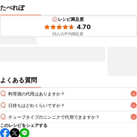
たべれぽ
レシピ満足度
4.70
35
人の平均満足度
よくある質問
Q
料理酒の代用はありますか？
+
Q
日持ちはどれくらいですか？
+
A
Q
チューブタイプのニンニクで代用できますか？
+
保存期間は冷蔵で翌日中が目安です。なるべくお早めにお召
このレシピをシェアする
し上がりください。

A
チューブタイプのニンニクを使用してもお作りいただけま