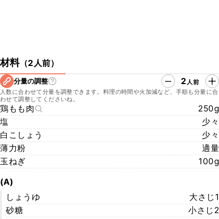
材料
（
2人前
）
2
分量の調整
人前
人数に合わせて分量を調整できます。料理の時間や火加減など、手順も分量に合
わせて調整してくださいね。
鶏もも肉
250g
塩
少々
白こしょう
少々
薄力粉
適量
玉ねぎ
100g
(A)
しょうゆ
大さじ1
砂糖
小さじ2