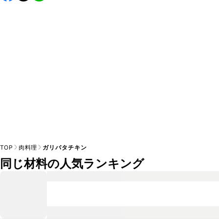
A
す。小さじ2を目安に加え、お好みの風味になるようご調節
※日持ちは目安です。
こちら
の注意事項をご確認の上、正し
TOP
肉料理
ガリバタチキン
同じ材料の人気ランキング