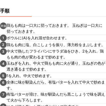
手順
鶏もも肉は一口大に切っておきます。 玉ねぎは一口大に
準備
切っておきます。
ボウルに(A)を入れ混ぜ合わせます。
1
鶏もも肉に塩、白こしょうを振り、薄力粉をまぶします。
2
中火で熱したフライパンにサラダ油をひき、2を入れ、鶏
3
もも肉の色が変わるまで炒めます。
玉ねぎを入れ、中火で鶏もも肉に火が通り、玉ねぎの色が
4
透き通るまで炒めます。
1を入れ、中火で炒めます。
5
全体に味が馴染んだら、有塩バターを入れて中火で炒めま
6
す。
有塩バターが溶け、味が馴染んだら黒こしょうで味を調え
7
て火から下ろします。