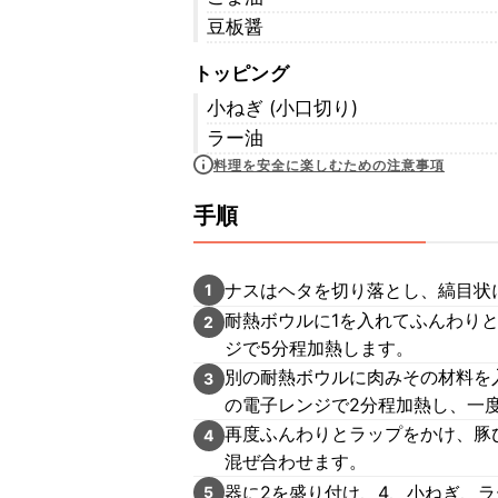
豆板醤
トッピング
小ねぎ (小口切り)
ラー油
料理を安全に楽しむための注意事項
手順
ナスはヘタを切り落とし、縞目状
1
耐熱ボウルに1を入れてふんわりと
2
ジで5分程加熱します。
別の耐熱ボウルに肉みその材料を
3
の電子レンジで2分程加熱し、一
再度ふんわりとラップをかけ、豚ひ
4
混ぜ合わせます。
器に2を盛り付け、4、小ねぎ、
5