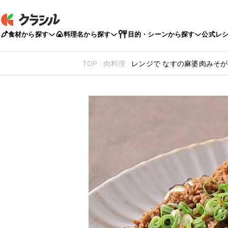
食材から探す
料理名から探す
目的・シーンから探す
公式レ
TOP
肉料理
レンジで なすの麻婆肉みそ