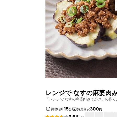
レンジで なすの麻婆肉
「
レンジで なすの麻婆肉みそがけ
」の作り
15
300
調理時間
費用目安
分
円
3.64
(
5
)