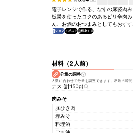
電子レンジで作る、なすの麻婆肉み
板醤を使ったコクのあるピリ辛肉み
ん、お酒のおつまみとしてもおすす
印刷する
シェア
ポスト
材料
（
2人前
）
分量の調整
人数に合わせて分量を調整できます。料理の時間
ナス (計150g)
肉みそ
豚ひき肉
赤みそ
料理酒
ごま油