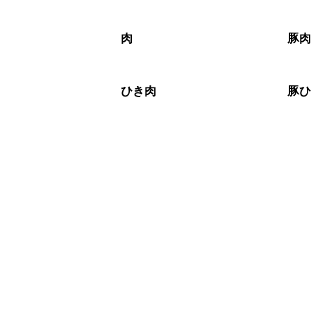
肉
豚
ひき肉
豚