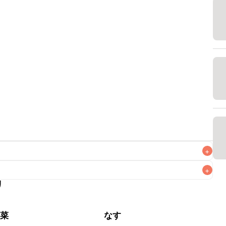
+
+
リ
なるべくお早めにお召し上がりください。

野菜
なす