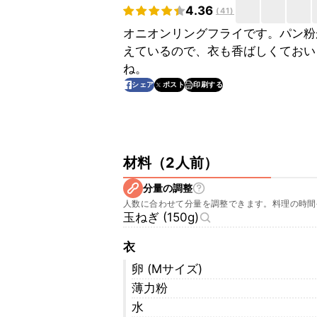
4.36
(
41
)
オニオンリングフライです。パン粉
えているので、衣も香ばしくておい
ね。
印刷する
シェア
ポスト
材料
（
2人前
）
分量の調整
人数に合わせて分量を調整できます。料理の時間
玉ねぎ (150g)
衣
卵 (Mサイズ)
薄力粉
水