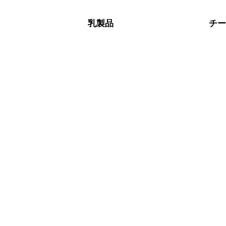
保存期間は冷蔵で翌日中が目安です。
A
※日持ちは目安です。
こちら
乳製品
チ