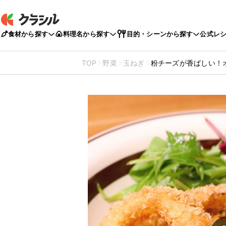
食材から探す
料理名から探す
目的・シーンから探す
公式レ
TOP
野菜
玉ねぎ
粉チーズが香ばしい！