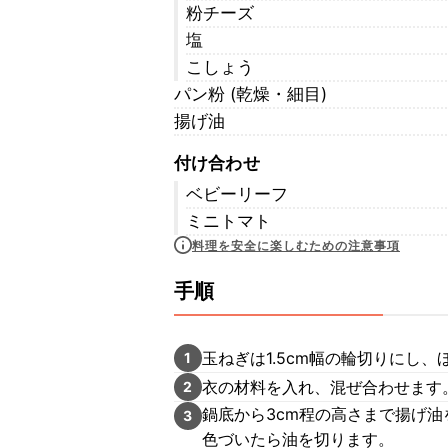
粉チーズ
塩
こしょう
パン粉 (乾燥・細目)
揚げ油
付け合わせ
ベビーリーフ
ミニトマト
料理を安全に楽しむための注意事項
手順
玉ねぎは1.5cm幅の輪切りにし、
1
衣の材料を入れ、混ぜ合わせます
2
鍋底から3cm程の高さまで揚げ油
3
色づいたら油を切ります。