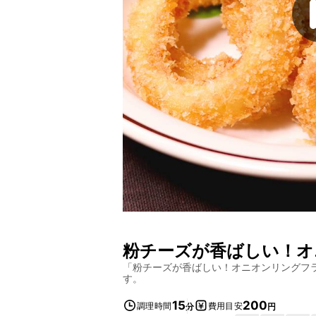
粉チーズが香ばしい！オ
「
粉チーズが香ばしい！オニオンリングフ
す。
15
200
調理時間
費用目安
分
円