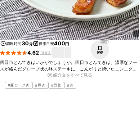
21.2K
30
400
調理時間
費用目安
分
円
4.62
保存
(
541
)
四日市とんてきはいかがでしょうか。四日市とんてきは、濃厚なソー
スが絡んだグローブ状の豚ステーキに、こんがりと焼いたニンニクや
紹介文をすべて見る
千切りのキャベツを添えるのが特徴です。ソースにケチャップを加え
て、甘辛く仕上げました。ぜひ、お試しくださいね。
#
豚ロース肉
#
豚肉
#
野菜
#
肉