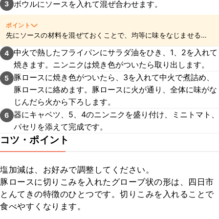
ボウルにソースを入れて混ぜ合わせます。
3
ポイント
先にソースの材料を混ぜておくことで、均等に味をなじませるこ
とができますよ。
中火で熱したフライパンにサラダ油をひき、1、2を入れて
4
焼きます。ニンニクは焼き色がついたら取り出します。
豚ロースに焼き色がついたら、3を入れて中火で煮詰め、
5
豚ロースに絡めます。豚ロースに火が通り、全体に味がな
じんだら火から下ろします。
器にキャベツ、5、4のニンニクを盛り付け、ミニトマト、
6
パセリを添えて完成です。
コツ・ポイント
塩加減は、お好みで調整してください。

豚ロースに切りこみを入れたグローブ状の形は、四日市
とんてきの特徴のひとつです。切りこみを入れることで
食べやすくなります。