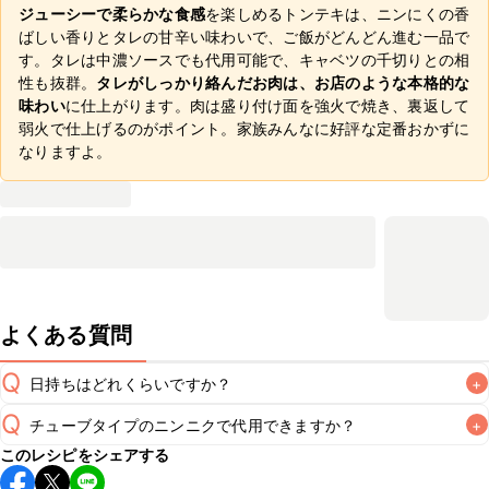
ジューシーで柔らかな食感
を楽しめるトンテキは、ニンにくの香
ばしい香りとタレの甘辛い味わいで、ご飯がどんどん進む一品で
す。タレは中濃ソースでも代用可能で、キャベツの千切りとの相
性も抜群。
タレがしっかり絡んだお肉は、お店のような本格的な
味わい
に仕上がります。肉は盛り付け面を強火で焼き、裏返して
弱火で仕上げるのがポイント。家族みんなに好評な定番おかずに
なりますよ。
よくある質問
Q
日持ちはどれくらいですか？
+
Q
チューブタイプのニンニクで代用できますか？
+
保存期間は冷蔵で翌日中が目安です。なるべくお早めにお召
このレシピをシェアする
し上がりください。

A
チューブタイプのニンニクを使用してもお作りいただけま