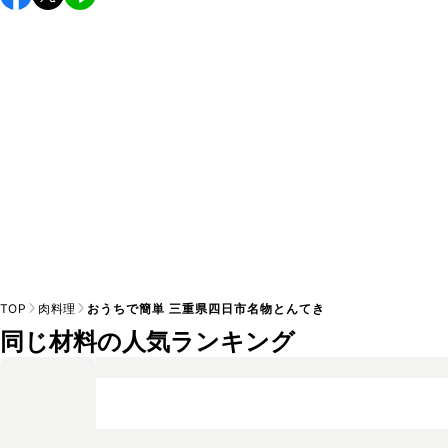
A
す。小さじ1/2を目安に加え、お好みの風味になるようご調節
※日持ちは目安です。
こちら
の注意事項をご確認の上、正し
TOP
肉料理
おうちで簡単 三重県四日市名物とんてき
同じ材料の人気ランキング