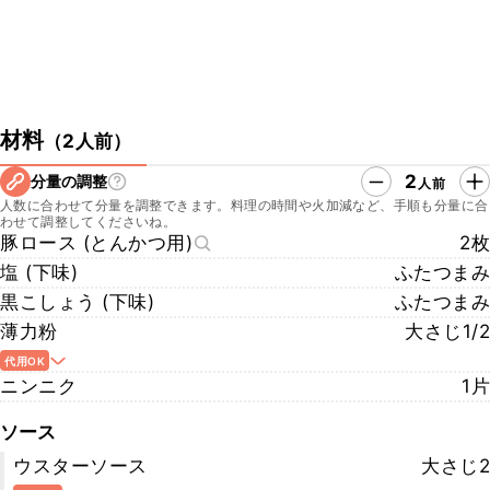
材料
（
2人前
）
2
分量の調整
人前
人数に合わせて分量を調整できます。料理の時間や火加減など、手順も分量に合
わせて調整してくださいね。
豚ロース (とんかつ用)
2枚
塩 (下味)
ふたつまみ
黒こしょう (下味)
ふたつまみ
薄力粉
大さじ1/2
代用OK
ニンニク
1片
ソース
ウスターソース
大さじ2