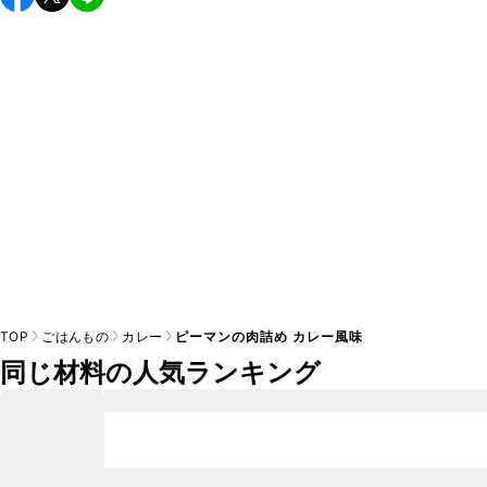
し上がりください。

A
※日持ちは目安です。
こちら
の注意事項をご確認の上、正し
TOP
ごはんもの
カレー
ピーマンの肉詰め カレー風味
同じ材料の人気ランキング