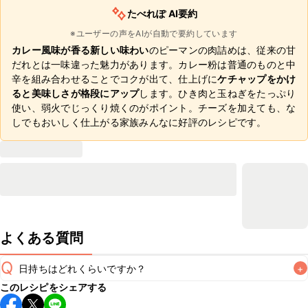
たべれぽ AI要約
※ユーザーの声をAIが自動で要約しています
カレー風味が香る新しい味わい
のピーマンの肉詰めは、従来の甘
だれとは一味違った魅力があります。カレー粉は普通のものと中
辛を組み合わせることでコクが出て、仕上げに
ケチャップをかけ
ると美味しさが格段にアップ
します。ひき肉と玉ねぎをたっぷり
使い、弱火でじっくり焼くのがポイント。チーズを加えても、な
しでもおいしく仕上がる家族みんなに好評のレシピです。
よくある質問
Q
日持ちはどれくらいですか？
+
このレシピをシェアする
保存期間は冷蔵で翌日中が目安です。なるべくお早めにお召