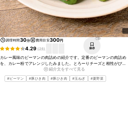
963
30
300
調理時間
費用目安
分
円
4.29
保存
(
26
)
カレー風味のピーマンの肉詰めの紹介です。定番のピーマンの肉詰め
を、カレー粉でアレンジしたみました。とろーりチーズと相性がぴっ
紹介文をすべて見る
たりな一品ですよ。ぜひ作ってみてくださいね。
#
ピーマン
#
豚ひき肉
#
豚ひき肉
#
玉ねぎ
#
夏野菜