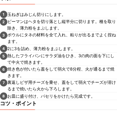
玉ねぎはみじん切りにします。
1
ピーマンはヘタを切り落とし縦半分に切ります。種を取り
2
除き、薄力粉をまぶします。
ボウルにタネの材料を全て入れ、粘りが出るまでよく捏ね
3
ます。
2に3を詰め、薄力粉をまぶします。
4
熱したフライパンにサラダ油をひき、3の肉の面を下にし
5
て中火で焼きます。
焼き色が付いたら蓋をして弱火で8分程、火が通るまで焼
6
きます。
裏返しピザ用チーズを乗せ、蓋をして弱火でチーズが溶け
7
るまで焼いたら火から下ろします。
お皿に盛り付け、パセリをかけたら完成です。
8
コツ・ポイント