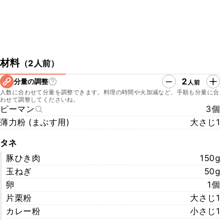
材料
（
2人前
）
2
分量の調整
人前
人数に合わせて分量を調整できます。料理の時間や火加減など、手順も分量に合
わせて調整してくださいね。
ピーマン
3個
薄力粉 (まぶす用)
大さじ1
タネ
豚ひき肉
150g
玉ねぎ
50g
卵
1個
片栗粉
大さじ1
カレー粉
小さじ1