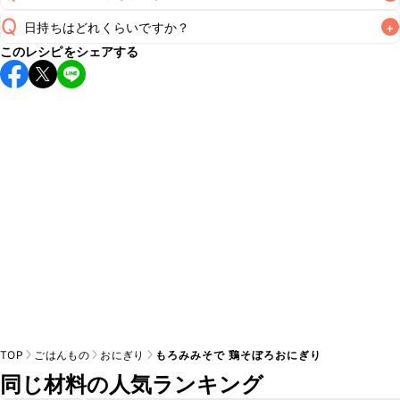
Q
日持ちはどれくらいですか？
+
A
このレシピをシェアする
保存期間は冷蔵で当日中が目安です。なるべくお早めにお召
し上がりください。

A
※日持ちは目安です。
こちら
の注意事項をご確認の上、正し
TOP
ごはんもの
おにぎり
もろみみそで 鶏そぼろおにぎり
同じ材料の人気ランキング