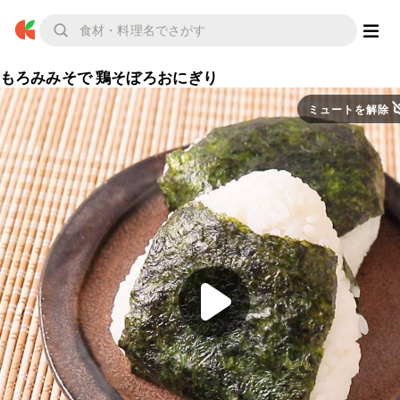
もろみみそで 鶏そぼろおにぎり
ミュートを解除