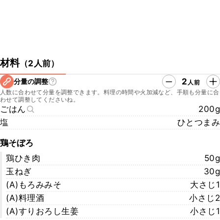
材料
（
2人前
）
2
分量の調整
人前
人数に合わせて分量を調整できます。料理の時間や火加減など、手順も分量に合
わせて調整してくださいね。
ごはん
200g
塩
ひとつまみ
鶏そぼろ
鶏ひき肉
50g
玉ねぎ
30g
(A)もろみみそ
大さじ1
(A)料理酒
小さじ2
(A)すりおろし生姜
小さじ1