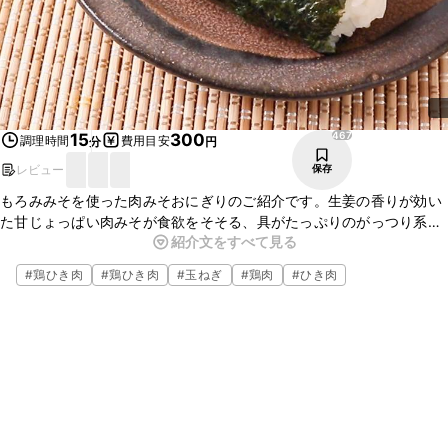
467
15
300
調理時間
費用目安
分
円
レビュー
保存
もろみみそを使った肉みそおにぎりのご紹介です。生姜の香りが効い
た甘じょっぱい肉みそが食欲をそそる、具がたっぷりのがっつり系お
紹介文をすべて見る
にぎりです。朝ごはんやおやつ、夜食にもおすすめですよ。ぜひ試し
てみてくださいね。
#
鶏ひき肉
#
鶏ひき肉
#
玉ねぎ
#
鶏肉
#
ひき肉