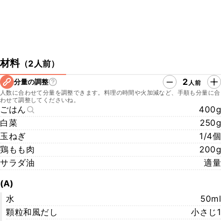
材料
（
2人前
）
2
分量の調整
人前
人数に合わせて分量を調整できます。料理の時間や火加減など、手順も分量に合
わせて調整してくださいね。
ごはん
400g
白菜
250g
玉ねぎ
1/4個
鶏もも肉
200g
サラダ油
適量
(A)
水
50ml
顆粒和風だし
小さじ1