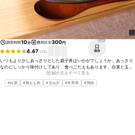
1308
10
300
調理時間
費用目安
分
円
4.47
保存
(
15
)
いつもより少しあっさりとした親子丼はいかがでしょうか。あっさり
なのにしっかり味付けしてあり、食べごたえもあります。白菜と玉ね
紹介文をすべて見る
ぎの甘味が親子丼をよりいっそう美味しくしてくれます。お肉を少し
控えたいときにももってこいの一品です。
#
白菜
#
鶏もも肉
#
玉ねぎ
#
冬野菜
#
鶏肉