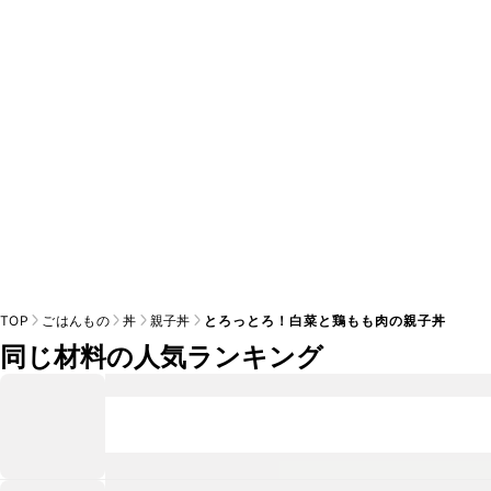
A
※日持ちは目安です。
こちら
の注意事項をご確認の上、正し
TOP
ごはんもの
丼
親子丼
とろっとろ！白菜と鶏もも肉の親子丼
同じ材料の人気ランキング