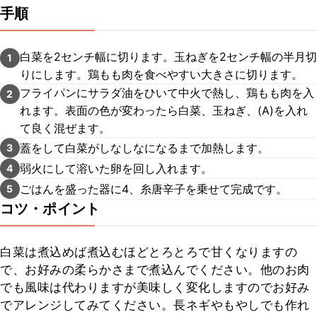
手順
白菜を2センチ幅に切ります。玉ねぎを2センチ幅の半月切
1
りにします。鶏もも肉を食べやすい大きさに切ります。
フライパンにサラダ油をひいて中火で熱し、鶏もも肉を入
2
れます。表面の色が変わったら白菜、玉ねぎ、(A)を入れ
て良く混ぜます。
蓋をして白菜がしなしなになるまで加熱します。
3
弱火にして溶いた卵を回し入れます。
4
ごはんを盛った器に4、糸唐辛子を乗せて完成です。
5
コツ・ポイント
白菜は煮込めば煮込むほどとろとろで甘くなりますの
で、お好みの柔らかさまで煮込んでください。他のお肉
でも風味は代わりますが美味しく変化しますのでお好み
でアレンジしてみてください。長ネギやもやしでも作れ