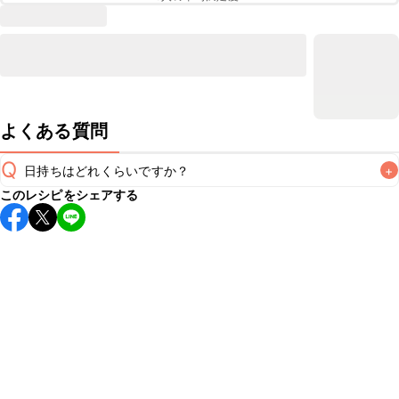
よくある質問
Q
日持ちはどれくらいですか？
+
このレシピをシェアする
保存期間は冷蔵で翌日中が目安です。なるべくお早めにお召
し上がりください。

A
※日持ちは目安です。
こちら
の注意事項をご確認の上、正し