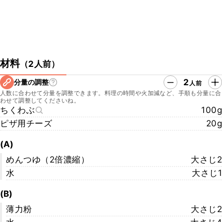
材料
（
2人前
）
2
分量の調整
人前
人数に合わせて分量を調整できます。料理の時間や火加減など、手順も分量に合
わせて調整してくださいね。
ちくわぶ
100g
ピザ用チーズ
20g
(A)
めんつゆ（2倍濃縮）
大さじ2
水
大さじ1
(B)
薄力粉
大さじ2