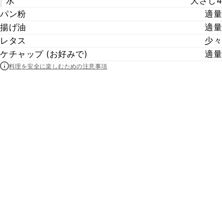
水
大さじ4
パン粉
適量
揚げ油
適量
レタス
少々
ケチャップ (お好みで)
適量
料理を安全に楽しむための注意事項