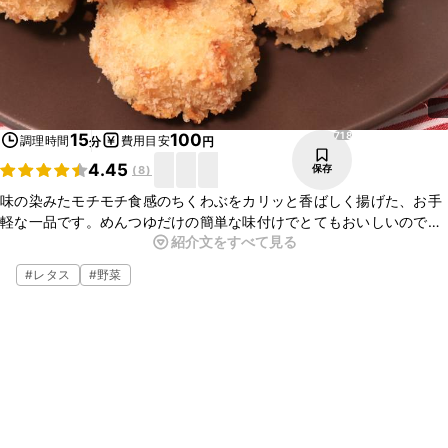
718
15
100
調理時間
費用目安
分
円
4.45
保存
(
8
)
味の染みたモチモチ食感のちくわぶをカリッと香ばしく揚げた、お手
軽な一品です。めんつゆだけの簡単な味付けでとてもおいしいので、
紹介文をすべて見る
ぜひ作ってみてくださいね。
#
レタス
#
野菜