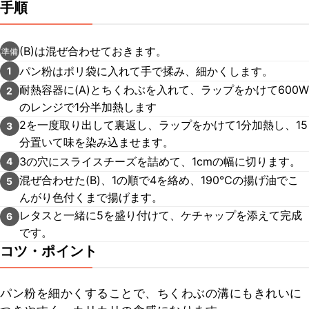
手順
(B)は混ぜ合わせておきます。
準備
パン粉はポリ袋に入れて手で揉み、細かくします。
1
耐熱容器に(A)とちくわぶを入れて、ラップをかけて600W
2
のレンジで1分半加熱します
2を一度取り出して裏返し、ラップをかけて1分加熱し、15
3
分置いて味を染み込ませます。
3の穴にスライスチーズを詰めて、1cmの幅に切ります。
4
混ぜ合わせた(B)、1の順で4を絡め、190℃の揚げ油でこ
5
んがり色付くまで揚げます。
レタスと一緒に5を盛り付けて、ケチャップを添えて完成
6
です。
コツ・ポイント
パン粉を細かくすることで、ちくわぶの溝にもきれいに