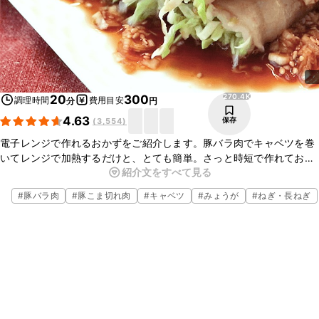
270.4K
20
300
調理時間
費用目安
分
円
4.63
保存
(
3,554
)
電子レンジで作れるおかずをご紹介します。豚バラ肉でキャベツを巻
いてレンジで加熱するだけと、とても簡単。さっと時短で作れておい
紹介文をすべて見る
しいので、献立に悩んだときにおすすめですよ。キャベツたっぷりで
ボリューム満点、節約メニューにも最適です。ぜひ作ってみてくださ
#
豚バラ肉
#
豚こま切れ肉
#
キャベツ
#
みょうが
#
ねぎ・長ねぎ
いね。