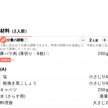
材料
（
2人前
）
2
分量の調整
人前
人数に合わせて分量を調整できます。料理の時間や火加減など、手順も分量に合
わせて調整してくださいね。
豚バラ肉 (薄切り・9枚)
250g
代用OK
(A)
塩
小さじ1/4
粗挽き黒こしょう
小さじ1/4
キャベツ
250g
水 (さらす用)
適量
料理酒
大さじ2