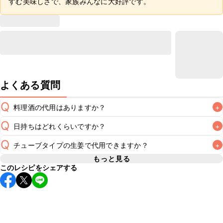
すむ美味しさで、家族みんなに大好評です。
よくある質問
Q
料理酒の代用はありますか？
+
Q
日持ちはどれくらいですか？
+
A
Q
チューブタイプの生姜で代用できますか？
+
保存期間は冷蔵で当日中が目安です。なるべくお早めにお召
し上がりください。

もっと見る
A
このレシピをシェアする
チューブタイプの生姜を使用してもお作りいただけます。小
A
さじ1を目安に加え、お好みの風味になるようご調節くださ
※日持ちは目安です。
こちら
の注意事項をご確認の上、正し