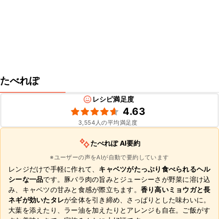
たべれぽ
レシピ満足度
4.63
3,554
人の平均満足度
たべれぽ AI要約
※ユーザーの声をAIが自動で要約しています
レンジだけで手軽に作れて、
キャベツがたっぷり食べられるヘル
シーな一品
です。豚バラ肉の旨みとジューシーさが野菜に溶け込
み、キャベツの甘みと食感が際立ちます。
香り高いミョウガと長
ネギが効いたタレ
が全体を引き締め、さっぱりとした味わいに。
大葉を添えたり、ラー油を加えたりとアレンジも自在。ご飯がす