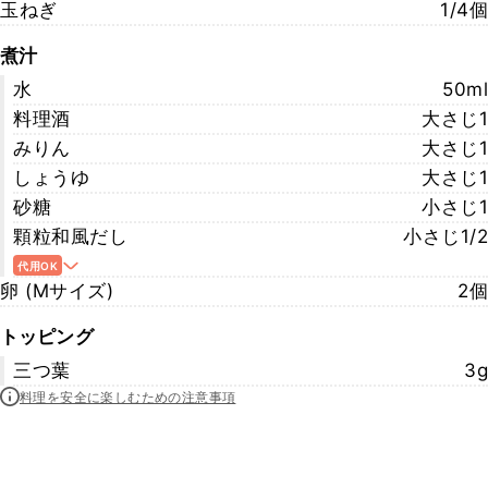
玉ねぎ
1/4個
煮汁
水
50ml
料理酒
大さじ1
みりん
大さじ1
しょうゆ
大さじ1
砂糖
小さじ1
顆粒和風だし
小さじ1/2
代用OK
卵 (Mサイズ)
2個
トッピング
三つ葉
3g
料理を安全に楽しむための注意事項