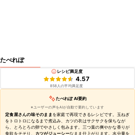
たべれぽ
レシピ満足度
4.57
858
人の平均満足度
たべれぽ AI要約
※ユーザーの声をAIが自動で要約しています
定食屋さんの味そのまま
を家庭で再現できるレシピです。玉ねぎ
をトロトロになるまで煮込み、カツの衣はサクサクを保ちなが
ら、とろとろの卵でやさしく包みます。三つ葉の爽やかな香りが
食欲をそそり、
カツがジューシー
なまま仕上がります。水分量を