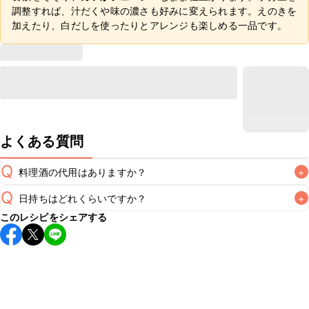
調整すれば、汁だくや味の濃さも好みに変えられます。えのきを
加えたり、白だしを使ったりとアレンジも楽しめる一品です。
よくある質問
Q
料理酒の代用はありますか？
+
Q
日持ちはどれくらいですか？
+
A
このレシピをシェアする
こちらのレシピは出来たてをお召し上がりいただくことをお
すすめします。

A
※日持ちは目安です。
こちら
の注意事項をご確認の上、正し