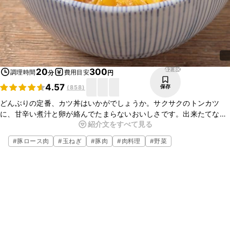
42.8K
20
300
調理時間
費用目安
分
円
4.57
保存
(
858
)
どんぶりの定番、カツ丼はいかがでしょうか。サクサクのトンカツ
に、甘辛い煮汁と卵が絡んでたまらないおいしさです。出来たてなら
紹介文をすべて見る
ではのおいしさが味わえるので、ぜひ作ってみてくださいね。
#
豚ロース肉
#
玉ねぎ
#
豚肉
#
肉料理
#
野菜