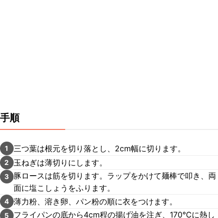
手順
三つ葉は根元を切り落とし、2cm幅に切ります。
1
玉ねぎは薄切りにします。
2
豚ロースは筋を切ります。ラップをかけて麺棒で叩き、両
3
面に塩こしょうをふります。
薄力粉、溶き卵、パン粉の順に衣をつけます。
4
フライパンの底から4cm程の揚げ油を注ぎ、170℃に熱し
5