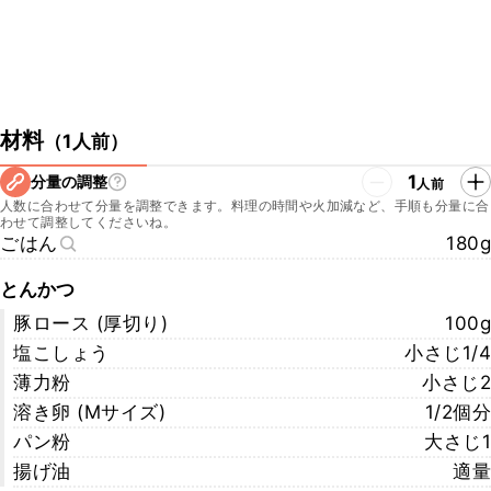
材料
（
1人前
）
1
分量の調整
人前
人数に合わせて分量を調整できます。料理の時間や火加減など、手順も分量に合
わせて調整してくださいね。
ごはん
180g
とんかつ
豚ロース (厚切り)
100g
塩こしょう
小さじ1/4
薄力粉
小さじ2
溶き卵 (Mサイズ)
1/2個分
パン粉
大さじ1
揚げ油
適量