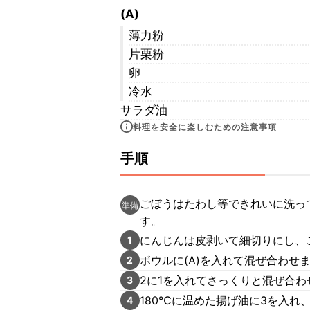
(A)
薄力粉
片栗粉
卵
冷水
サラダ油
料理を安全に楽しむための注意事項
手順
ごぼうはたわし等できれいに洗っ
準備
す。
にんじんは皮剥いて細切りにし、
1
ボウルに(A)を入れて混ぜ合わせ
2
2に1を入れてさっくりと混ぜ合わ
3
180℃に温めた揚げ油に3を入れ
4