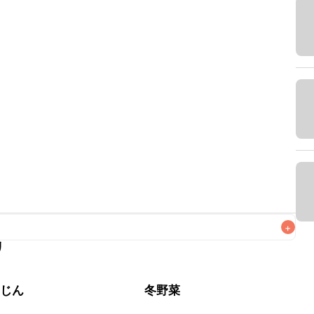
+
リ
がりいただくことをおすすめします。

んじん
冬野菜