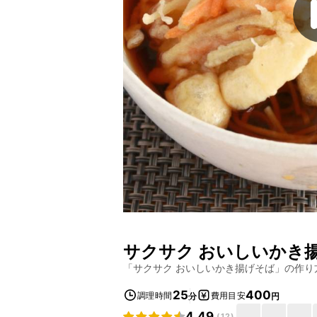
サクサク おいしいかき
「
サクサク おいしいかき揚げそば
」の作り
25
400
調理時間
費用目安
分
円
4.49
(
12
)