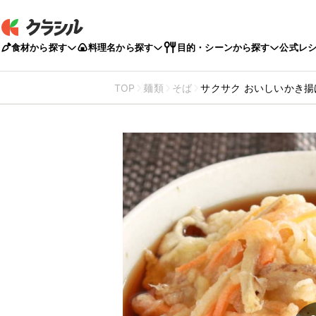
食材から探す
料理名から探す
目的・シーンから探す
公式レ
TOP
麺類
そば
サクサク おいしいかき揚