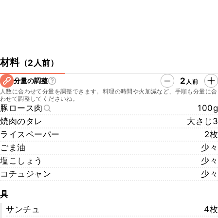
材料
（
2人前
）
2
分量の調整
人前
人数に合わせて分量を調整できます。料理の時間や火加減など、手順も分量に合
わせて調整してくださいね。
豚ロース肉
100g
焼肉のタレ
大さじ3
ライスペーパー
2枚
ごま油
少々
塩こしょう
少々
コチュジャン
少々
具
サンチュ
4枚