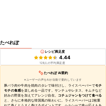
たべれぽ
レシピ満足度
4.44
128
人の平均満足度
たべれぽ AI要約
※ユーザーの声をAIが自動で要約しています
豚バラ肉や牛肉を焼肉のタレで味付けし、ライスペーパーで
モチ
モチの食感
を楽しめる一品です。サンチュやレタス、キムチなど
好みの野菜を加えてアレンジ自在。
コチュジャンをつけて食べる
と、さらに本格的な韓国風の味わいに。ライスペーパーは2枚重
ねて巻くとうまく巻けるポイントです。ヘルシーで食べ応えもあ