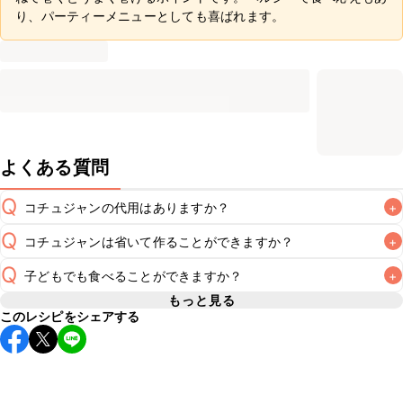
り、パーティーメニューとしても喜ばれます。
よくある質問
Q
コチュジャンの代用はありますか？
+
Q
コチュジャンは省いて作ることができますか？
+
A
コチュジャンの代用は
こちら
Q
子どもでも食べることができますか？
+
使用量が少ない場合は省いてもお作りいただけますが、メイ
ンの味付けとして使用している場合は省くと味がぼやける可
もっと見る
A
このレシピをシェアする
コチュジャンは甘辛い風味が特徴の食材なため、お子様や辛
能性があるため、 
こちら
 の食材で味を調えて仕上げること
い味付けが苦手な方は風味や刺激を強く感じる可能性がござ
います。使用する食材や味付けにつきましては普段のお子様
A
の食事内容にあわせて変更し、ご家庭でお召し上がりいただ
けるかをご判断いただいた上で、安全にクラシルレシピをご