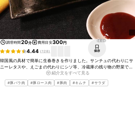
14.0K
20
300
調理時間
費用目安
分
円
4.44
保存
(
128
)
韓国風の具材で簡単に生春巻きを作りました。サンチュの代わりにサ
ニーレタスや、えごまの代わりにシソ等、冷蔵庫の残り物の野菜で簡
紹介文をすべて見る
単に出来ます。お肉は豚肉以外に牛肉でも構いません。簡単なので是
非お試しください。
#
豚バラ肉
#
豚ロース肉
#
豚肉
#
キムチ
#
サラダ