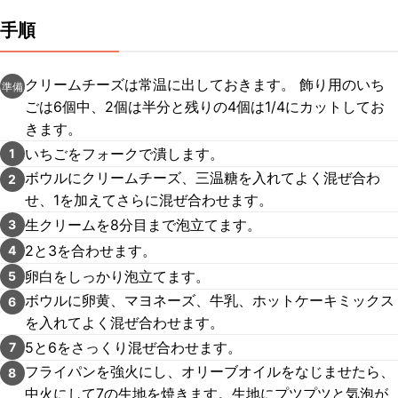
手順
クリームチーズは常温に出しておきます。 飾り用のいち
準備
ごは6個中、2個は半分と残りの4個は1/4にカットしてお
きます。
いちごをフォークで潰します。
1
ボウルにクリームチーズ、三温糖を入れてよく混ぜ合わ
2
せ、1を加えてさらに混ぜ合わせます。
生クリームを8分目まで泡立てます。
3
2と3を合わせます。
4
卵白をしっかり泡立てます。
5
ボウルに卵黄、マヨネーズ、牛乳、ホットケーキミックス
6
を入れてよく混ぜ合わせます。
5と6をさっくり混ぜ合わせます。
7
フライパンを強火にし、オリーブオイルをなじませたら、
8
中火にして7の生地を焼きます。生地にプツプツと気泡が