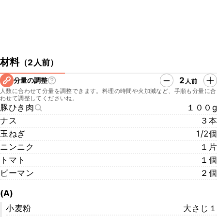
材料
（
2人前
）
2
分量の調整
人前
人数に合わせて分量を調整できます。料理の時間や火加減など、手順も分量に合
わせて調整してくださいね。
豚ひき肉
１００g
ナス
３本
玉ねぎ
1/2個
ニンニク
１片
トマト
１個
ピーマン
２個
(A)
小麦粉
大さじ１