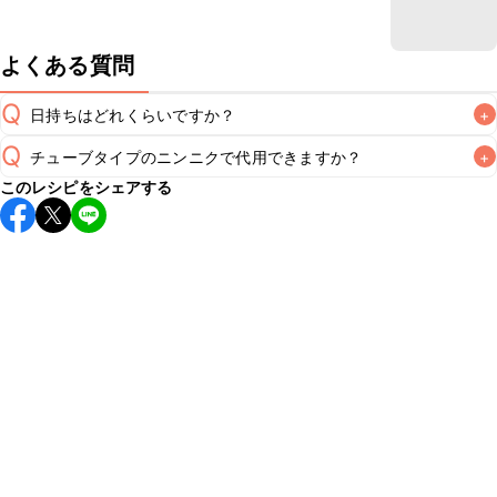
よくある質問
Q
日持ちはどれくらいですか？
+
Q
チューブタイプのニンニクで代用できますか？
+
保存期間は冷蔵で翌日中が目安です。なるべくお早めにお召
このレシピをシェアする
し上がりください。

A
チューブタイプのニンニクを使用してもお作りいただけま
A
す。小さじ1を目安に加え、お好みの風味になるようご調節く
※日持ちは目安です。
こちら
の注意事項をご確認の上、正し