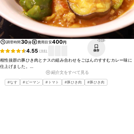
3012
30
400
調理時間
費用目安
分
円
4.55
保存
(
98
)
相性抜群の豚ひき肉とナスの組み合わせをごはんのすすむカレー味に
仕上げました。
紹介文をすべて見る
トマトの酸味とカレー風味の相性もよく、食欲そそる香りのひと品で
す。
#
なす
#
ピーマン
#
トマト
#
豚ひき肉
#
豚ひき肉
手軽な材料で作る事が出来ますので、ぜひお試し下さい。