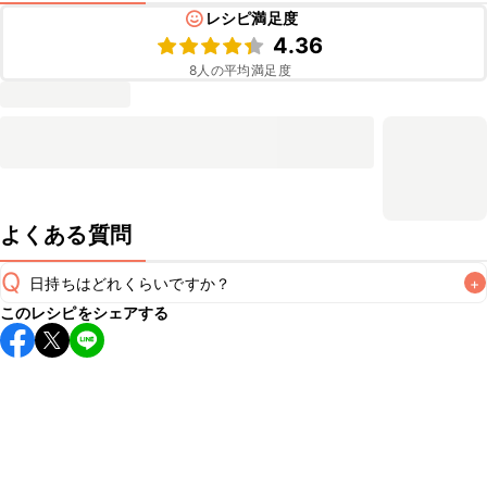
レシピ満足度
4.36
8
人の平均満足度
よくある質問
Q
日持ちはどれくらいですか？
+
このレシピをシェアする
保存期間は冷蔵で当日中が目安です。なるべくお早めにお召
し上がりください。

A
※日持ちは目安です。
こちら
の注意事項をご確認の上、正し