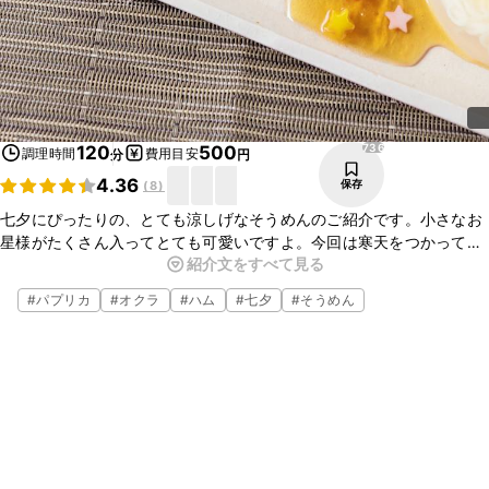
736
120
500
調理時間
費用目安
分
円
4.36
保存
(
8
)
七夕にぴったりの、とても涼しげなそうめんのご紹介です。小さなお
星様がたくさん入ってとても可愛いですよ。今回は寒天をつかって
紹介文をすべて見る
しっかりと固めているので、暑い季節にもぴったりですよ。お子様と
一緒に是非、作ってみて下さいね。
#
パプリカ
#
オクラ
#
ハム
#
七夕
#
そうめん