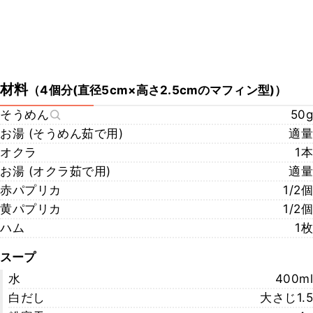
材料
（
4個分(直径5cm×高さ2.5cmのマフィン型)
）
そうめん
50g
お湯 (そうめん茹で用)
適量
オクラ
1本
お湯 (オクラ茹で用)
適量
赤パプリカ
1/2個
黄パプリカ
1/2個
ハム
1枚
スープ
水
400ml
白だし
大さじ1.5