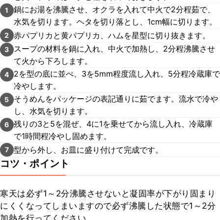
鍋にお湯を沸騰させ、オクラを入れて中火で2分程茹で、
1
水気を切ります。ヘタを切り落とし、1cm幅に切ります。
赤パプリカと黄パプリカ、ハムを星型に切り抜きます。
2
スープの材料を鍋に入れ、中火で加熱し、2分程沸騰させ
3
て火から下ろします。
2を型の底に並べ、3を5mm程度流し入れ、5分程冷蔵庫で
4
冷やします。
そうめんをパッケージの表記通りに茹でます。流水で冷や
5
し、水気を切ります。
残りの3と5を混ぜ、4に1を乗せてから流し入れ、冷蔵庫
6
で1時間程冷やし固めます。
型から外し、お皿に盛り付けて完成です。
7
コツ・ポイント
寒天は必ず1～2分沸騰させないと凝固率が下がり固まり
にくくなってしまいますので必ず沸騰した状態で1～2分
加熱を行ってください。
