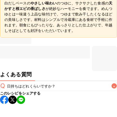
白だしベースの
やさしい味わい
のつゆに、サクサクした食感の
天
かすと桜エビの香ばしさ
が絶妙なハーモニーを奏でます。めんつ
ゆとは一味違う上品な味付けで、つゆまで飲み干したくなるほど
の美味しさです。材料はシンプルで冷蔵庫にある食材で手軽に作
れます。朝食にもぴったりな、あっさりとした仕上がりで、年越
しそばとしても好評をいただいています。
よくある質問
Q
日持ちはどれくらいですか？
+
このレシピをシェアする
こちらのレシピは出来たてをお召し上がりいただくことをお
すすめします。

A
※日持ちは目安です。
こちら
の注意事項をご確認の上、正し