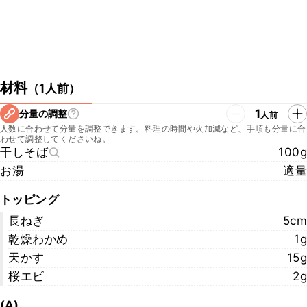
材料
（
1人前
）
1
分量の調整
人前
人数に合わせて分量を調整できます。料理の時間や火加減など、手順も分量に合
わせて調整してくださいね。
干しそば
100g
お湯
適量
トッピング
長ねぎ
5cm
乾燥わかめ
1g
天かす
15g
桜エビ
2g
(A)