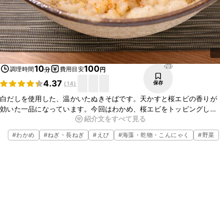
791
10
100
調理時間
費用目安
分
円
4.37
保存
(
14
)
白だしを使用した、温かいたぬきそばです。天かすと桜エビの香りが
効いた一品になっています。今回はわかめ、桜エビをトッピングして
紹介文をすべて見る
いますが、天かすと長ねぎのみのシンプルなたぬきそばでも、美味し
く召し上がれますので、是非お試しください。
#
わかめ
#
ねぎ・長ねぎ
#
えび
#
海藻・乾物・こんにゃく
#
野菜