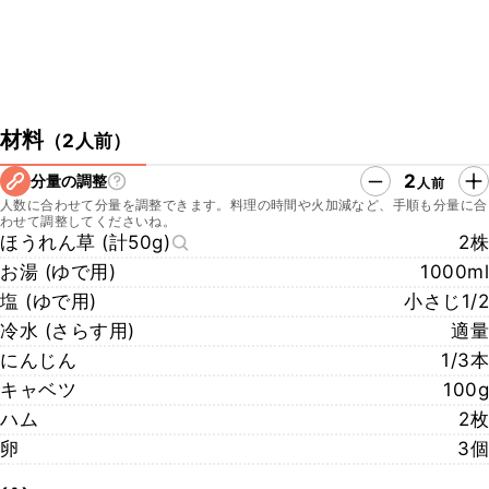
材料
（
2人前
）
2
分量の調整
人前
人数に合わせて分量を調整できます。料理の時間や火加減など、手順も分量に合
わせて調整してくださいね。
ほうれん草 (計50g)
2株
お湯 (ゆで用)
1000ml
塩 (ゆで用)
小さじ1/2
冷水 (さらす用)
適量
にんじん
1/3本
キャベツ
100g
ハム
2枚
卵
3個