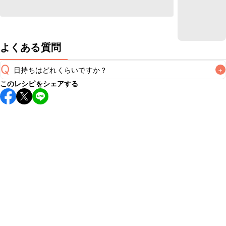
よくある質問
Q
日持ちはどれくらいですか？
+
このレシピをシェアする
保存期間は冷蔵で翌日中が目安です。なるべくお早めにお召
し上がりください。

A
※日持ちは目安です。
こちら
の注意事項をご確認の上、正し