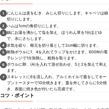
にんじんは皮をむき、みじん切りにします。キャベツは細
1
切りにします。
ハムは1cmの角切りにします。
2
鍋にお湯を沸かして塩を加え、ほうれん草を1分ほどゆ
3
で、水にさらします。
水気を絞り、根元を切り落として2cm幅に切ります。
4
耐熱ボウルに1、4を入れてラップをかけます。600Wの電
5
子レンジで1分加熱し、粗熱を取ります。
ボウルに卵、(A)を入れて混ぜ合わせ、5と2を加えて和え
6
ます。
スキレットに6を流し入れ、アルミホイルで蓋をしてオー
7
ブントースターで10分焼きます。蓋を外してさらに5分焼
き、表面に焼き色が付いたら完成です。
コツ・ポイント