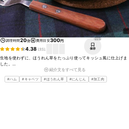
7731
20
300
調理時間
費用目安
分
円
4.38
保存
(
95
)
生地を使わずに、ほうれん草をたっぷり使ってキッシュ風に仕上げま
した。
紹介文をすべて見る
野菜がたくさん入っていて彩りもきれいなので、パーティなどにもお
すすめですよ。
#
ハム
#
キャベツ
#
ほうれん草
#
にんじん
#
加工肉
生地がないので作る手間もかからず、混ぜ合わせて焼くだけの簡単レ
シピです。ぜひお試しくださいね。