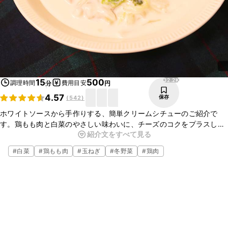
32.2K
15
500
調理時間
費用目安
分
円
4.57
保存
(
542
)
ホワイトソースから手作りする、簡単クリームシチューのご紹介で
す。鶏もも肉と白菜のやさしい味わいに、チーズのコクをプラスしま
紹介文をすべて見る
した。具材を電子レンジで加熱するので、時短で作れますよ。
#
白菜
#
鶏もも肉
#
玉ねぎ
#
冬野菜
#
鶏肉