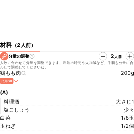
材料
（
2人前
）
2
分量の調整
人前
人数に合わせて分量を調整できます。料理の時間や火加減など、手順も分量に合
わせて調整してくださいね。
鶏もも肉
200g
代用OK
(A)
料理酒
大さじ1
塩こしょう
少々
白菜
1/8玉
玉ねぎ
1/2個