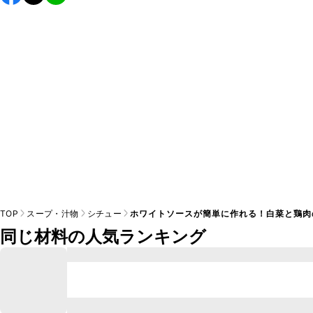
し上がりください。

A
※日持ちは目安です。
こちら
の注意事項をご確認の上、正し
TOP
スープ・汁物
シチュー
ホワイトソースが簡単に作れる！白菜と鶏肉
同じ材料の人気ランキング