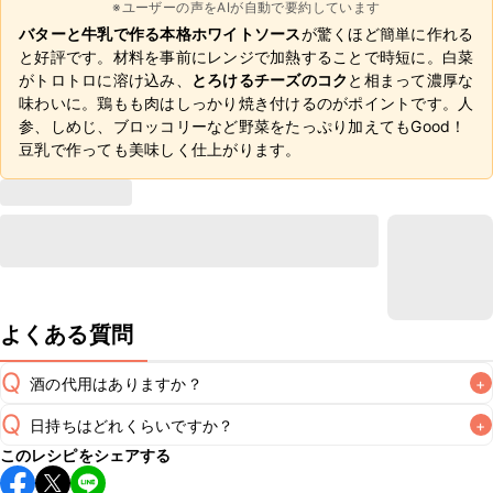
※ユーザーの声をAIが自動で要約しています
バターと牛乳で作る本格ホワイトソース
が驚くほど簡単に作れる
と好評です。材料を事前にレンジで加熱することで時短に。白菜
がトロトロに溶け込み、
とろけるチーズのコク
と相まって濃厚な
味わいに。鶏もも肉はしっかり焼き付けるのがポイントです。人
参、しめじ、ブロッコリーなど野菜をたっぷり加えてもGood！
豆乳で作っても美味しく仕上がります。
よくある質問
Q
酒の代用はありますか？
+
Q
日持ちはどれくらいですか？
+
A
このレシピをシェアする
保存期間は冷蔵で翌日中が目安です。なるべくお早めにお召