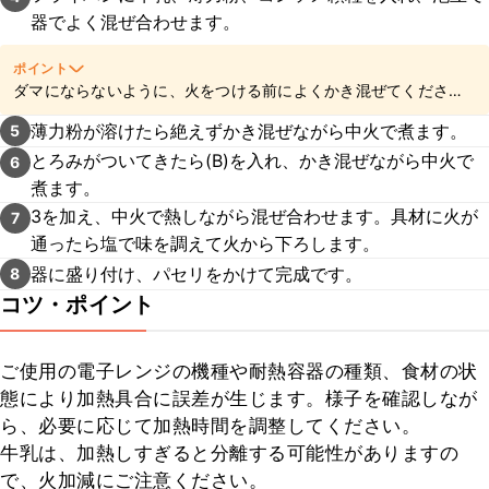
器でよく混ぜ合わせます。
ポイント
ダマにならないように、火をつける前によくかき混ぜてください
ね。
薄力粉が溶けたら絶えずかき混ぜながら中火で煮ます。
5
とろみがついてきたら(B)を入れ、かき混ぜながら中火で
6
煮ます。
3を加え、中火で熱しながら混ぜ合わせます。具材に火が
7
通ったら塩で味を調えて火から下ろします。
器に盛り付け、パセリをかけて完成です。
8
コツ・ポイント
ご使用の電子レンジの機種や耐熱容器の種類、食材の状
態により加熱具合に誤差が生じます。様子を確認しなが
ら、必要に応じて加熱時間を調整してください。

牛乳は、加熱しすぎると分離する可能性がありますの
で、火加減にご注意ください。