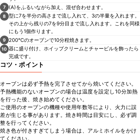
(A)をふるいながら加え、混ぜ合わせます。
7
型に7を半分の高さまで流し入れて、3の半量を入れます。
8
その上から残りの7を9分目まで流し入れます。これを同様
にもう1個作ります。
200℃のオーブンで10分程焼きます。
9
器に盛り付け、ホイップクリームとチャービルを飾ったら
10
完成です。
コツ・ポイント
オーブンは必ず予熱を完了させてから焼いてください。

予熱機能のないオーブンの場合は温度を設定し10分加熱
を行った後、焼き始めてください。

ご使用のオーブンの機種や使用年数等により、火力に誤
差が生じる事があります。焼き時間は目安にし、必ず調
整を行ってください。

焼き色が付きすぎてしまう場合は、アルミホイルをかけ
てください。