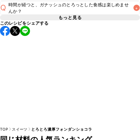
A
感を楽しみたい場合はできたてがおすすめです。なるべくお
時間が経つと、ガナッシュのとろっとした食感は楽しめませ
Q
+
こちら
をご参照ください。なお、要冷蔵のスイーツのためお
A
んか？
もっと見る
このレシピをシェアする
時間の経過とともにどうしても食感は損なわれてしまいます
A
が、温め直すことでとろっとした食感をお楽しみいただけま
TOP
スイーツ
とろとろ濃厚フォンダンショコラ
同じ材料の人気ランキング