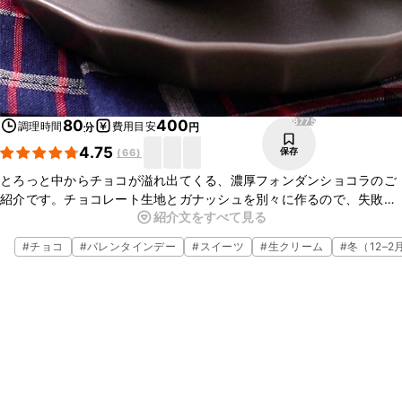
8775
80
400
調理時間
費用目安
分
円
4.75
保存
(
66
)
とろっと中からチョコが溢れ出てくる、濃厚フォンダンショコラのご
紹介です。チョコレート生地とガナッシュを別々に作るので、失敗し
紹介文をすべて見る
にくいレシピになります。ホイップクリームの代わりに、冷たいアイ
スクリームを添えてもおいしくいただけます。ぜひ、あたたかいうち
#
チョコ
#
バレンタインデー
#
スイーツ
#
生クリーム
#
冬（12–2
にお召し上がりください。