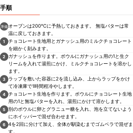
手順
オーブンは200℃に予熱しておきます。 無塩バターは常
準備
温に戻しておきます。
チョコレート生地用とガナッシュ用のミルクチョコレート
1
を細かく刻みます。
ガナッシュを作ります。ボウルにガナッシュ用の1と生ク
2
リームを入れて湯煎にかけ、ミルクチョコレートを溶かし
ます。
ラップを敷いた容器に2を流し込み、上からラップをかけ
3
て冷凍庫で1時間程冷やします。
チョコレート生地を作ります。ボウルにチョコレート生地
4
用の1と無塩バターを入れ、湯煎にかけて溶かします。
別のボウルに卵とグラニュー糖を入れ、泡を立てないよう
5
にホイッパーで混ぜ合わせます。
4を2回に分けて加え、全体が馴染むまでゴムベラで混ぜま
6
す。