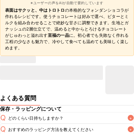
※ユーザーの声をAIが自動で要約しています
表面はサクッと、中はトロトロ
の本格的なフォンダンショコラが
作れるレシピです。使うチョコレートは好みで選べ、ビターとミ
ルクを組み合わせることで絶妙な甘さに調整できます。生地とガ
ナッシュの2層仕立てで、温めると中からとろけるチョコレート
がじゅわっと溢れ出す
至福の一品
に。初心者でも失敗なく作れる
工程の少なさも魅力で、冷やして食べても温めても美味しく楽し
めます。
よくある質問
保存・ラッピングについて
Q
どのくらい日持ちしますか？
+
Q
おすすめのラッピング方法を教えてください
+
冷蔵保存で2~3日が目安ですが、チョコレートのとろける食