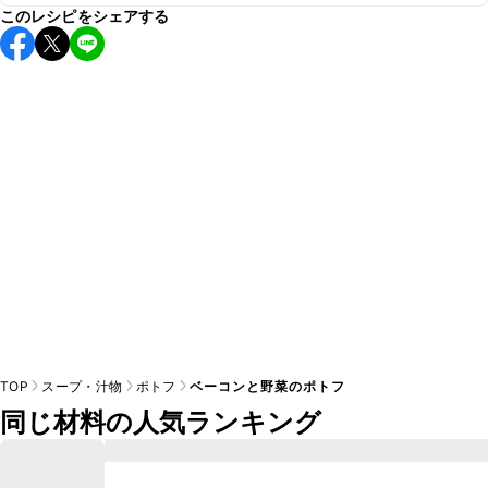
このレシピをシェアする
保存期間は冷蔵で翌日中が目安です。なるべくお早めにお召
し上がりください。

A
※日持ちは目安です。
こちら
の注意事項をご確認の上、正し
TOP
スープ・汁物
ポトフ
ベーコンと野菜のポトフ
同じ材料の人気ランキング