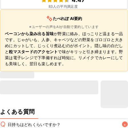
4.47
83
人の平均満足度
たべれぽ AI要約
※ユーザーの声をAIが自動で要約しています
ベーコンから染み出る旨味
が野菜に絡み、ほっこりと温まる一品
です。じゃがいも、人参、キャベツなどの野菜をゴロゴロと大き
めにカットして、じっくり煮込むのがポイント。隠し味の白だし
と
粒マスタードのアクセント
で味がキリッと引き締まります。野
菜は電子レンジで下準備すれば時短に。リメイクでカレーにして
も美味しく、翌日も楽しめます。
よくある質問
Q
日持ちはどれくらいですか？
+