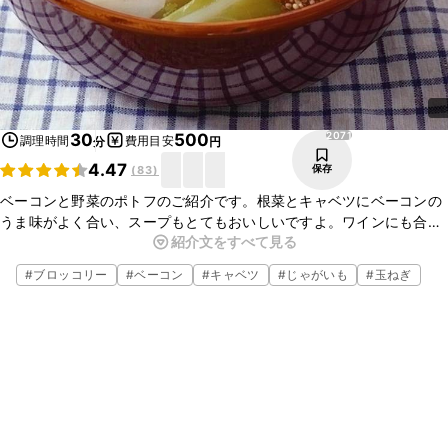
2071
30
500
調理時間
費用目安
分
円
4.47
保存
(
83
)
ベーコンと野菜のポトフのご紹介です。根菜とキャベツにベーコンの
うま味がよく合い、スープもとてもおいしいですよ。ワインにも合い
紹介文をすべて見る
ますのでパンを添えておもてなしにも喜ばれます。簡単にできますの
でぜひ、お試しくださいね。
#
ブロッコリー
#
ベーコン
#
キャベツ
#
じゃがいも
#
玉ねぎ