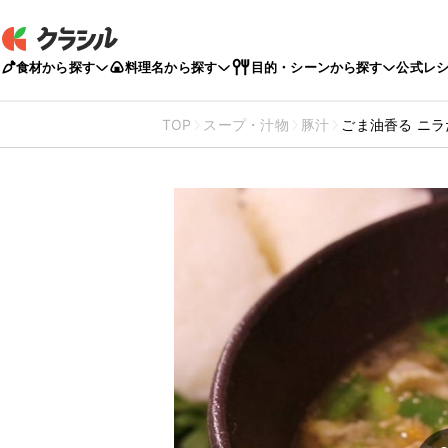
食材から探す
料理名から探す
目的・シーンから探す
公式レ
TOP
スープ・汁物
豚汁
ごま油香る ニ