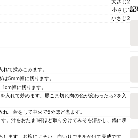
大さじ2
記
小さじ1
小さじ2
入れて揉みこみます。
ぎは5mm幅に切ります。
、1cm幅に切ります。
1を入れて炒めます。豚こま切れ肉の色が変わったら2を入
入れ、蓋をして中火で5分ほど煮ます。
ます。汁をおたま1杯ほど取り分けてみそを溶かし、鍋に戻
ろします。お椀によそい、白いりごまをかけて完成です。