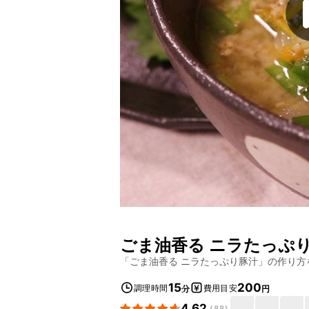
ごま油香る ニラたっぷ
「
ごま油香る ニラたっぷり豚汁
」の作り方
15
200
調理時間
費用目安
分
円
4.62
(
88
)