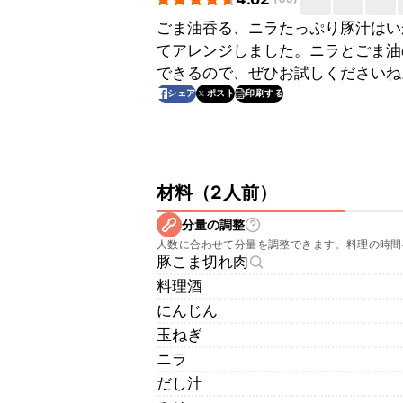
ごま油香る、ニラたっぷり豚汁はい
てアレンジしました。ニラとごま油
できるので、ぜひお試しくださいね
印刷する
シェア
ポスト
材料
（
2人前
）
分量の調整
人数に合わせて分量を調整できます。料理の時間
豚こま切れ肉
料理酒
にんじん
玉ねぎ
ニラ
だし汁