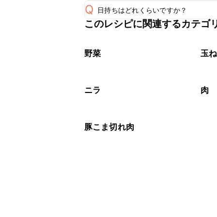
Q
日持ちはどれくらいですか？
A
このレシピに関連するカテゴ
保存期間は冷蔵で翌日中が目安です。
A
※日持ちは目安です。
こちら
野菜
玉
ニラ
肉
豚こま切れ肉