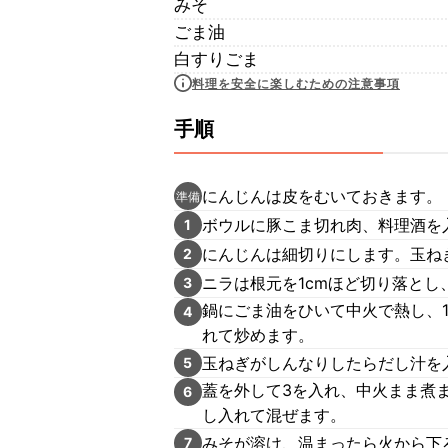
みそ
ごま油
白すりごま
料理を安全に楽しむための注意事項
手順
にんじんは皮をむいておきます。
準備
ボウルに豚こま切れ肉、料理酒を
1
にんじんは細切りにします。玉ね
2
ニラは根元を1cmほど切り落とし
3
鍋にごま油をひいて中火で熱し、
4
れて炒めます。
玉ねぎがしんなりしたらだし汁を
5
蓋を外して3を入れ、中火まま煮
6
し入れて混ぜます。
みそが溶け、温まったら火から下
7