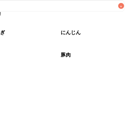
+
リ
なるべくお早めにお召し上がりください。

ねぎ
にんじん
豚肉