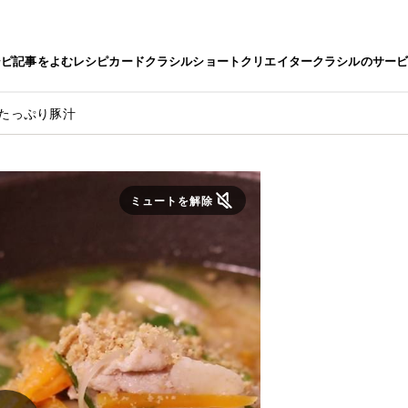
シピ
記事をよむ
レシピカード
クラシルショート
クリエイター
クラシルのサー
ラたっぷり豚汁
ミュートを解除