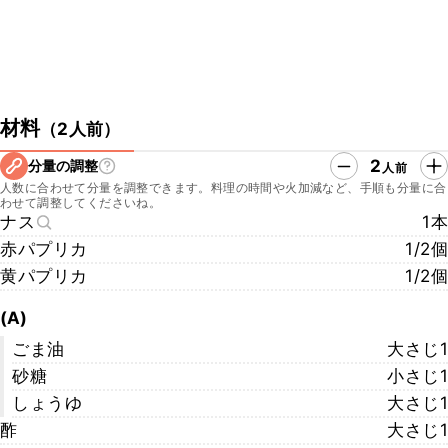
材料
（
2人前
）
2
分量の調整
人前
人数に合わせて分量を調整できます。料理の時間や火加減など、手順も分量に合
わせて調整してくださいね。
ナス
1本
赤パプリカ
1/2個
黄パプリカ
1/2個
(A)
ごま油
大さじ1
砂糖
小さじ1
しょうゆ
大さじ1
酢
大さじ1