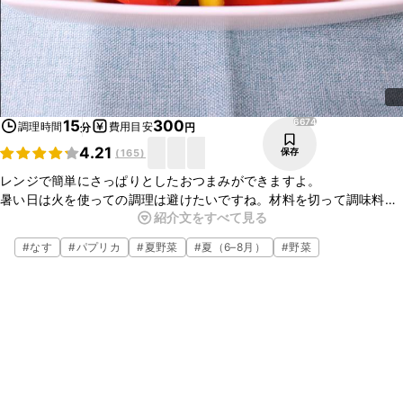
6674
15
300
調理時間
費用目安
分
円
4.21
保存
(
165
)
レンジで簡単にさっぱりとしたおつまみができますよ。
暑い日は火を使っての調理は避けたいですね。材料を切って調味料を
紹介文をすべて見る
加えて混ぜるだけ！
お夕飯のあともう一品にもオススメです。
#
なす
#
パプリカ
#
夏野菜
#
夏（6–8月）
#
野菜
粗熱がとれた後に、冷蔵庫で冷やしてもおいしいですよ。