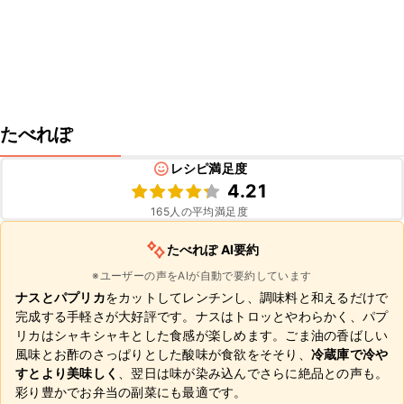
たべれぽ
レシピ満足度
4.21
165
人の平均満足度
たべれぽ AI要約
※ユーザーの声をAIが自動で要約しています
ナスとパプリカ
をカットしてレンチンし、調味料と和えるだけで
完成する手軽さが大好評です。ナスはトロッとやわらかく、パプ
リカはシャキシャキとした食感が楽しめます。ごま油の香ばしい
風味とお酢のさっぱりとした酸味が食欲をそそり、
冷蔵庫で冷や
すとより美味しく
、翌日は味が染み込んでさらに絶品との声も。
彩り豊かでお弁当の副菜にも最適です。