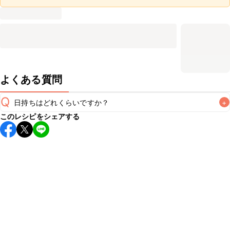
よくある質問
Q
日持ちはどれくらいですか？
+
このレシピをシェアする
保存期間は冷蔵で翌日中が目安です。なるべくお早めにお召
し上がりください。

A
※日持ちは目安です。
こちら
の注意事項をご確認の上、正し