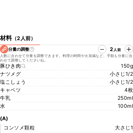
材料
（
2人前
）
2
分量の調整
人前
人数に合わせて分量を調整できます。料理の時間や火加減など、手順も分量に合
わせて調整してくださいね。
豚ひき肉
150g
ナツメグ
小さじ1/2
塩こしょう
小さじ1/2
キャベツ
4枚
牛乳
250ml
水
100ml
(A)
コンソメ顆粒
大さじ1