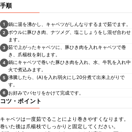
手順
鍋に湯を沸かし、キャベツがしんなりするまで茹でます。
1
ボウルに豚ひき肉、ナツメグ、塩こしょうをし混ぜ合わせ
2
ます。
茹で上がったキャベツに、豚ひき肉を入れキャベツで巻
3
き、爪楊枝を刺します。
鍋にキャベツで巻いた豚ひき肉を入れ、水、牛乳を入れ中
4
火で煮込みます。
沸騰したら、(A)を入れ弱火にし20分煮て出来上がりで
5
す。
お好みでパセリをかけて完成です。
6
コツ・ポイント
キャベツは一度茹でることにより巻きやすくなります。

巻いた後は爪楊枝でしっかりと固定してください。
