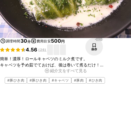
2028
30
500
調理時間
費用目安
分
円
4.56
保存
(
26
)
簡単！濃厚！ロールキャベツのミルク煮です。
キャベツを予め茹でておけば、後は巻いて煮るだけ！
紹介文をすべて見る
豚肉のお出汁が効いたミルクスープが身体を温め、最後まで美味しく
召し上がれます。
#
豚ひき肉
#
豚ひき肉
#
キャベツ
#
豚肉
#
ひき肉
昼食や夕食に、是非お試し下さい。