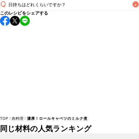
Q
日持ちはどれくらいですか？
+
このレシピをシェアする
保存期間は冷蔵で翌日中が目安です。なるべくお早めにお召
し上がりください。

A
※日持ちは目安です。
こちら
の注意事項をご確認の上、正し
TOP
肉料理
濃厚！ロールキャベツのミルク煮
同じ材料の人気ランキング