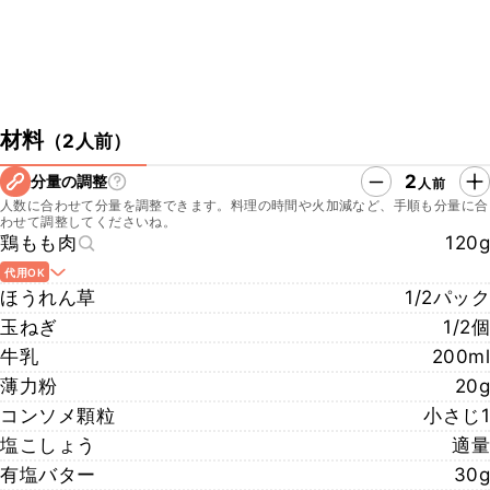
材料
（
2人前
）
2
分量の調整
人前
人数に合わせて分量を調整できます。料理の時間や火加減など、手順も分量に合
わせて調整してくださいね。
鶏もも肉
120g
代用OK
ほうれん草
1/2パック
玉ねぎ
1/2個
牛乳
200ml
薄力粉
20g
コンソメ顆粒
小さじ1
塩こしょう
適量
有塩バター
30g