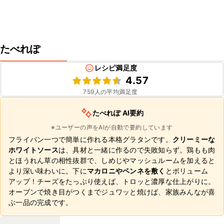
たべれぽ
レシピ満足度
4.57
759
人の平均満足度
たべれぽ AI要約
※ユーザーの声をAIが自動で要約しています
フライパン一つで簡単に作れる本格グラタンです。
クリーミーな
ホワイトソース
は、具材と一緒に作るので失敗知らず。鶏もも肉
とほうれん草の相性抜群で、しめじやマッシュルームを加えると
より深い味わいに。下に
マカロニやペンネを敷く
とボリューム
アップ！チーズをたっぷり使えば、トロッと濃厚な仕上がりに。
オーブンで焼き目がつくまでジュワッと焼けば、家族みんなが喜
ぶ一品の完成です。