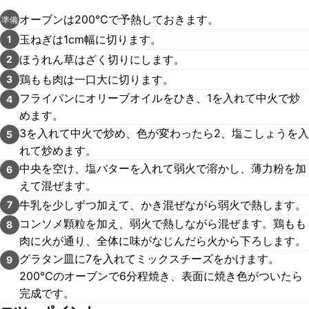
オーブンは200℃で予熱しておきます。
準備
玉ねぎは1cm幅に切ります。
1
ほうれん草はざく切りにします。
2
鶏もも肉は一口大に切ります。
3
フライパンにオリーブオイルをひき、1を入れて中火で炒
4
めます。
3を入れて中火で炒め、色が変わったら2、塩こしょうを入
5
れて炒めます。
中央を空け、塩バターを入れて弱火で溶かし、薄力粉を加
6
えて混ぜます。
牛乳を少しずつ加えて、かき混ぜながら弱火で熱します。
7
コンソメ顆粒を加え、弱火で熱しながら混ぜます。鶏もも
8
肉に火が通り、全体に味がなじんだら火から下ろします。
グラタン皿に7を入れてミックスチーズをかけます。
9
200℃のオーブンで6分程焼き、表面に焼き色がついたら
完成です。