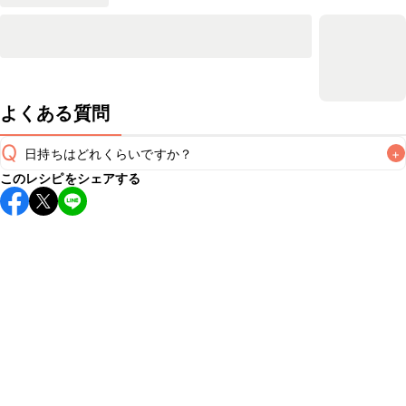
よくある質問
Q
日持ちはどれくらいですか？
+
このレシピをシェアする
保存期間は冷蔵で当日中が目安です。なるべくお早めにお召
し上がりください。

A
※日持ちは目安です。
こちら
の注意事項をご確認の上、正し