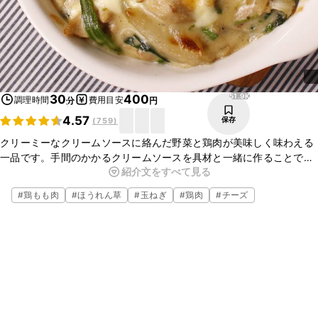
51.9K
30
400
調理時間
費用目安
分
円
4.57
保存
(
759
)
クリーミーなクリームソースに絡んだ野菜と鶏肉が美味しく味わえる
一品です。手間のかかるクリームソースを具材と一緒に作ることで時
紹介文をすべて見る
短レシピにもなります。お子様がいるご家庭でもきっと喜ばれるは
ず！ぜひお試しください。
#
鶏もも肉
#
ほうれん草
#
玉ねぎ
#
鶏肉
#
チーズ