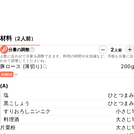
材料
（
2人前
）
2
分量の調整
人前
人数に合わせて分量を調整できます。料理の時間や火加減など、手順も分量に合
わせて調整してくださいね。
豚ロース (薄切り)
200g
代用OK
(A)
塩
ひとつまみ
黒こしょう
ひとつまみ
すりおろしニンニク
小さじ1
料理酒
大さじ1
片栗粉
大さじ1