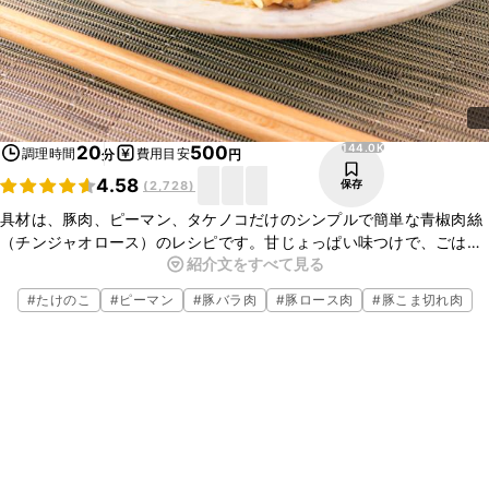
144.0K
20
500
調理時間
費用目安
分
円
4.58
保存
(
2,728
)
具材は、豚肉、ピーマン、タケノコだけのシンプルで簡単な青椒肉絲
（チンジャオロース）のレシピです。甘じょっぱい味つけで、ごはん
紹介文をすべて見る
がすすむ絶品おかずです。丼にするのもおすすめです。お肉とお野菜
もたくさん食べれるので、ぜひ作ってみてくださいね。
#
たけのこ
#
ピーマン
#
豚バラ肉
#
豚ロース肉
#
豚こま切れ肉