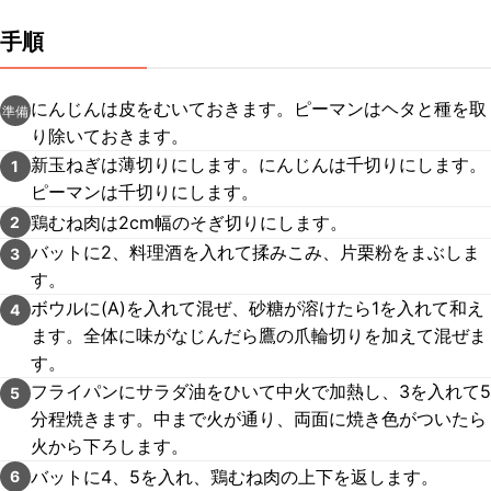
手順
にんじんは皮をむいておきます。ピーマンはヘタと種を取
準備
り除いておきます。
新玉ねぎは薄切りにします。にんじんは千切りにします。
1
ピーマンは千切りにします。
鶏むね肉は2cm幅のそぎ切りにします。
2
バットに2、料理酒を入れて揉みこみ、片栗粉をまぶしま
3
す。
ボウルに(A)を入れて混ぜ、砂糖が溶けたら1を入れて和え
4
ます。全体に味がなじんだら鷹の爪輪切りを加えて混ぜま
す。
フライパンにサラダ油をひいて中火で加熱し、3を入れて5
5
分程焼きます。中まで火が通り、両面に焼き色がついたら
火から下ろします。
バットに4、5を入れ、鶏むね肉の上下を返します。
6