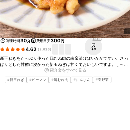
198.8K
30
300
調理時間
費用目安
分
円
4.62
保存
(
2,626
)
新玉ねぎをたっぷり使った鶏むね肉の南蛮漬けはいかがですか。さっ
ぱりとした甘酢に浸かった新玉ねぎは甘くておいしいですよ。しっと
紹介文をすべて見る
りとした鶏むね肉と一緒に野菜も摂れるので、ごはんのおかずにぴっ
たりです。ぜひ作ってみてくださいね。
#
新玉ねぎ
#
ピーマン
#
鶏むね肉
#
にんじん
#
春野菜