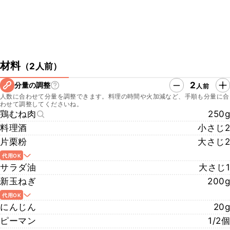
材料
（
2人前
）
2
分量の調整
人前
人数に合わせて分量を調整できます。料理の時間や火加減など、手順も分量に合
わせて調整してくださいね。
鶏むね肉
250g
料理酒
小さじ2
片栗粉
大さじ2
代用OK
サラダ油
大さじ1
新玉ねぎ
200g
代用OK
にんじん
20g
ピーマン
1/2個