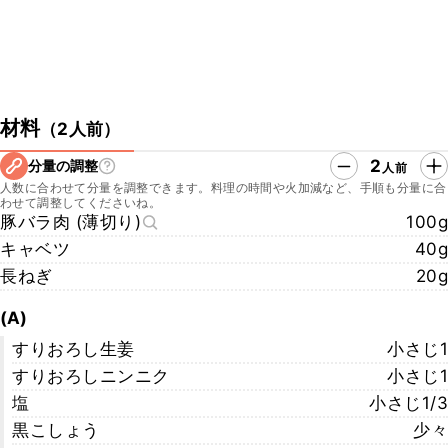
材料
（
2人前
）
2
分量の調整
人前
人数に合わせて分量を調整できます。料理の時間や火加減など、手順も分量に合
わせて調整してくださいね。
豚バラ肉 (薄切り)
100g
キャベツ
40g
長ねぎ
20g
(A)
すりおろし生姜
小さじ1
すりおろしニンニク
小さじ1
塩
小さじ1/3
黒こしょう
少々