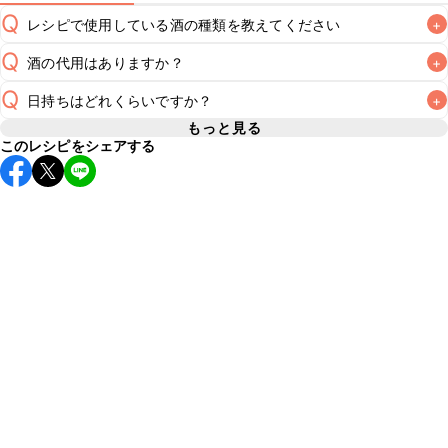
Q
レシピで使用している酒の種類を教えてください
+
Q
酒の代用はありますか？
+
A
Q
日持ちはどれくらいですか？
+
A
もっと見る
このレシピをシェアする
保存期間は冷蔵で翌日中が目安です。なるべくお早めにお召
し上がりください。

A
※日持ちは目安です。
こちら
の注意事項をご確認の上、正し