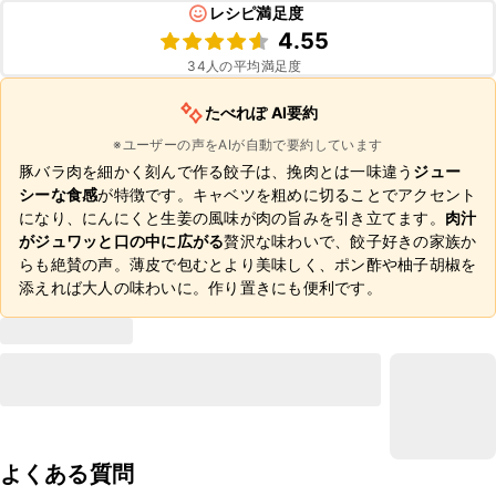
レシピ満足度
4.55
34
人の平均満足度
たべれぽ AI要約
※ユーザーの声をAIが自動で要約しています
豚バラ肉を細かく刻んで作る餃子は、挽肉とは一味違う
ジュー
シーな食感
が特徴です。キャベツを粗めに切ることでアクセント
になり、にんにくと生姜の風味が肉の旨みを引き立てます。
肉汁
がジュワッと口の中に広がる
贅沢な味わいで、餃子好きの家族か
らも絶賛の声。薄皮で包むとより美味しく、ポン酢や柚子胡椒を
添えれば大人の味わいに。作り置きにも便利です。
よくある質問