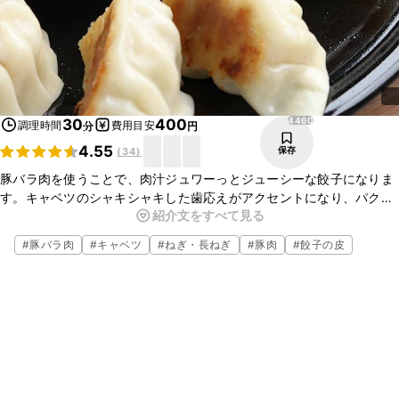
4460
30
400
調理時間
費用目安
分
円
4.55
保存
(
34
)
豚バラ肉を使うことで、肉汁ジュワーっとジューシーな餃子になりま
す。キャベツのシャキシャキした歯応えがアクセントになり、パクパ
紹介文をすべて見る
クと召し上がれます。いつもと違う、ボリューム感たっぷり、ジュー
シーな餃子はいかがですか。是非、お試しください。
#
豚バラ肉
#
キャベツ
#
ねぎ・長ねぎ
#
豚肉
#
餃子の皮