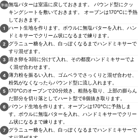
無塩バターは室温に戻しておきます。 パウンド型にクッ
準備
キングシートを敷いておきます。 オーブンは170℃に予熱
しておきます。
ハート生地を作ります。ボウルに無塩バターを入れ、ハン
1
ドミキサーでクリーム状になるまで練ります。
グラニュー糖を入れ、白っぽくなるまでハンドミキサーで
2
すり混ぜます。
溶き卵を3回に分けて入れ、その都度ハンドミキサーでよ
3
く混ぜ合わせます。
薄力粉を振るい入れ、ゴムベラでさっくりと混ぜ合わせ、
4
粉気がなくなったらパウンド型に流し入れます。
170℃のオーブンで20分焼き、粗熱を取り、上部の膨らん
5
だ部分を切り落としてハート型で8個抜き取ります。
パウンド生地を作ります。オーブンは170℃に予熱しま
6
す。ボウルに無塩バターを入れ、ハンドミキサーでクリー
ム状になるまで練ります。
グラニュー糖を入れ、白っぽくなるまでハンドミキサーで
7
すり混ぜます。