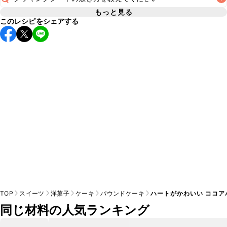
A
A
こちら
もっと見る
※日持ちは目安です。
こちら
の注意事項をご確認の上、正し
このレシピをシェアする
A
こちら
TOP
スイーツ
洋菓子
ケーキ
パウンドケーキ
ハートがかわいい ココア
同じ材料の人気ランキング