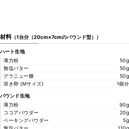
材料
（
1台分（20cm×7cmのパウンド型）
）
ハート生地
薄力粉
50g
無塩バター
50g
グラニュー糖
50g
溶き卵 (Mサイズ)
1個分
パウンド生地
薄力粉
90g
ココアパウダー
20g
ベーキングパウダー
5g
無塩バター
110g