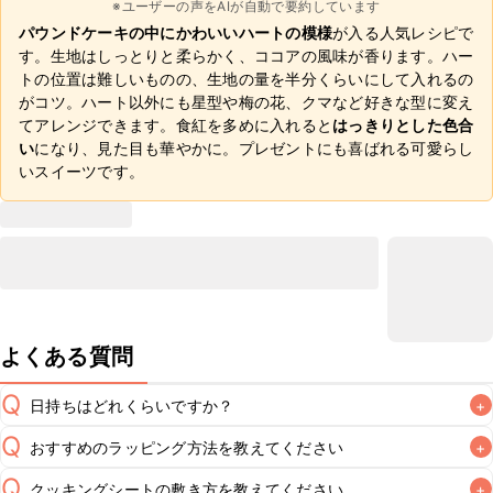
※ユーザーの声をAIが自動で要約しています
パウンドケーキの中にかわいいハートの模様
が入る人気レシピで
す。生地はしっとりと柔らかく、ココアの風味が香ります。ハー
トの位置は難しいものの、生地の量を半分くらいにして入れるの
がコツ。ハート以外にも星型や梅の花、クマなど好きな型に変え
てアレンジできます。食紅を多めに入れると
はっきりとした色合
い
になり、見た目も華やかに。プレゼントにも喜ばれる可愛らし
いスイーツです。
よくある質問
Q
日持ちはどれくらいですか？
+
Q
おすすめのラッピング方法を教えてください
+
保存期間は常温で2~3日が目安です。なるべくお早めにお召
し上がりください。

Q
クッキングシートの敷き方を教えてください
+