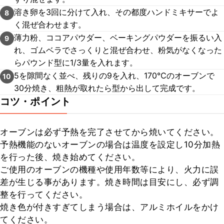
溶き卵を3回に分けて入れ、その都度ハンドミキサーでよ
8
く混ぜ合わせます。
薄力粉、ココアパウダー、ベーキングパウダーを振るい入
9
れ、ゴムベラでさっくりと混ぜ合わせ、粉気がなくなった
らパウンド型に1/3量を入れます。
5を隙間なく並べ、残りの9を入れ、170℃のオーブンで
10
30分焼き、粗熱が取れたら型から出して完成です。
コツ・ポイント
オーブンは必ず予熱を完了させてから焼いてください。

予熱機能のないオーブンの場合は温度を設定し10分加熱
を行った後、焼き始めてください。

ご使用のオーブンの機種や使用年数等により、火力に誤
差が生じる事があります。焼き時間は目安にし、必ず調
整を行ってください。

焼き色が付きすぎてしまう場合は、アルミホイルをかけ
てください。