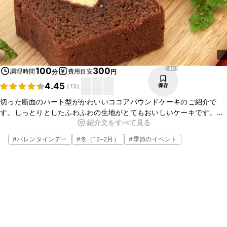
2458
100
300
調理時間
費用目安
分
円
4.45
保存
(
15
)
切った断面のハート型がかわいいココアパウンドケーキのご紹介で
す。しっとりとしたふわふわの生地がとてもおいしいケーキです。プ
紹介文をすべて見る
レゼントやおもてなし、バレンタインの時などにおすすめですのでぜ
ひ試してみてくださいね！
#
バレンタインデー
#
冬（12–2月）
#
季節のイベント