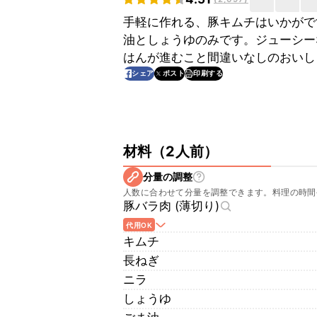
手軽に作れる、豚キムチはいかがで
油としょうゆのみです。ジューシー
はんが進むこと間違いなしのおいし
印刷する
シェア
ポスト
材料
（
2人前
）
分量の調整
人数に合わせて分量を調整できます。料理の時間
豚バラ肉 (薄切り)
代用OK
キムチ
長ねぎ
ニラ
しょうゆ