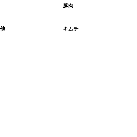
豚肉
の他
キムチ