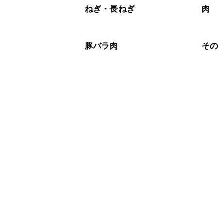
ねぎ・長ねぎ
肉
豚バラ肉
そ