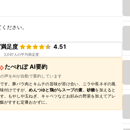
てください。
ピ満足度
4.51
2,097
人の平均満足度
たべれぽ AI要約
ーの声をAIが自動で要約しています
です。豚バラ肉とキムチの旨味が溶け合い、ニラや長ネギの風
味付けですが、
めんつゆと鶏がらスープの素、砂糖
を加えると
す。もやしや玉ねぎ、キャベツなどお好みの野菜を加えてアレ
飯がすすむ定番おかずに。