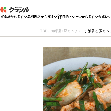
食材から探す
料理名から探す
目的・シーンから探す
公式レ
TOP
肉料理
豚キムチ
ごま油香る豚キム