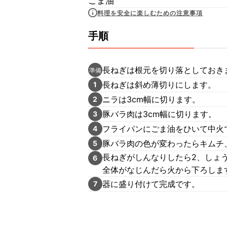
ごま油
料理を安全に楽しむための注意事項
手順
長ねぎは根元を切り落としておき
準備
長ねぎは斜め薄切りにします。
1
ニラは3cm幅に切ります。
2
豚バラ肉は3cm幅に切ります。
3
フライパンにごま油をひいて中火
4
豚バラ肉の色が変わったらキムチ
5
長ねぎがしんなりしたら2、しょ
6
全体がなじんだら火から下ろしま
器に盛り付けて完成です。
7