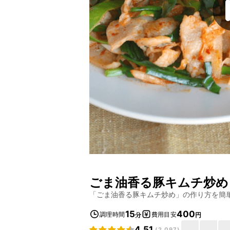
ごま油香る豚キムチ炒め
「
ごま油香る豚キムチ炒め
」の作り方を簡
15
400
調理時間
費用目安
分
円
4.51
(
2,097
)