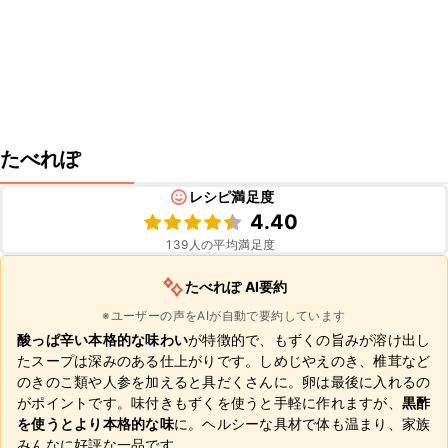
たべれぽ
レシピ満足度
4.40
139
人の平均満足度
たべれぽ AI要約
※ユーザーの声をAIが自動で要約しています
酸っぱ辛い本格的な味わい
が特徴的で、もずくの旨みが溶け出し
たスープは深みのある仕上がりです。しめじやえのき、椎茸など
のきのこ類や人参を加えると具だくさんに。卵は最後に入れるの
がポイントです。味付きもずくを使うと手軽に作れますが、
黒酢
を使うとより本格的な味
に。ヘルシーな具材で体も温まり、家族
みんなに好評な一品です。