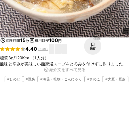
8364
15
100
調理時間
費用目安
分
円
4.40
保存
(
139
)
糖質3g/120Kcal（1人分）
酸味と辛みが美味しい酸辣湯スープをとろみを付けずに作りました。
紹介文をすべて見る
もずくのとろみがありますので物足りなさが軽減できますよ。片栗粉
小さじ1/2杯でとろみを付けた場合は糖質約1.2gプラスになります。
#
しめじ
#
豆腐
#
海藻・乾物・こんにゃく
#
きのこ
#
大豆・豆腐
※この糖質量・カロリーは調理法等を考慮した栄養計算を行っている
ため、通常のカロリー欄に記載されているクラシル独自計算結果と若
干の差がある場合がございます。ご了承ください。