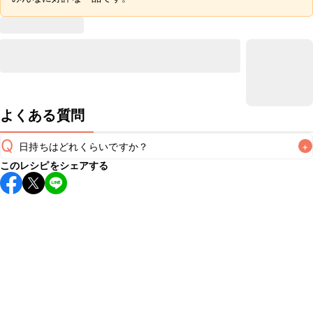
よくある質問
Q
日持ちはどれくらいですか？
+
このレシピをシェアする
保存期間は冷蔵で翌日中が目安です。なるべくお早めにお召
し上がりください。

A
※日持ちは目安です。
こちら
の注意事項をご確認の上、正し