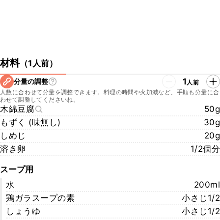
材料
（
1人前
）
1
分量の調整
人前
人数に合わせて分量を調整できます。料理の時間や火加減など、手順も分量に合
わせて調整してくださいね。
木綿豆腐
50g
もずく (味無し)
30g
しめじ
20g
溶き卵
1/2個分
スープ用
水
200ml
鶏ガラスープの素
小さじ1/2
しょうゆ
小さじ1/2