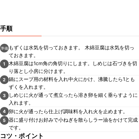
手順
もずくは水気を切っておきます。 木綿豆腐は水気を切っ
準備
ておきます。
木綿豆腐は1cm角の角切りにします。しめじは石づきを切
1
り落とし小房に分けます。
鍋にスープ用の材料を入れ中火にかけ、沸騰したら1とも
2
ずくを入れます。
しめじに火が通って煮立ったら溶き卵を細く垂らすように
3
入れます。
卵に火が通ったら仕上げ調味料を入れ火を止めます。
4
器に盛り付けお好みで小ねぎを散らしラー油をかけて完成
5
です。
コツ・ポイント