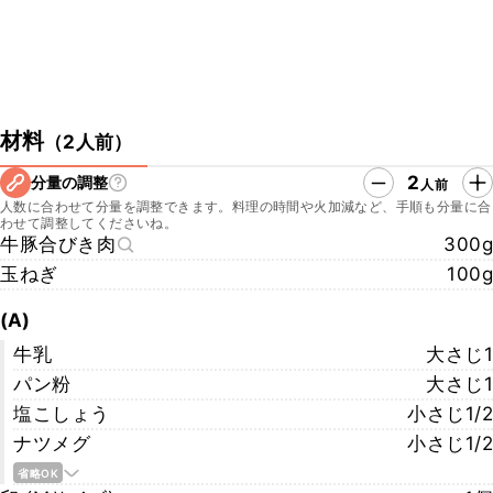
材料
（
2人前
）
2
分量の調整
人前
人数に合わせて分量を調整できます。料理の時間や火加減など、手順も分量に合
わせて調整してくださいね。
牛豚合びき肉
300g
玉ねぎ
100g
(A)
牛乳
大さじ1
パン粉
大さじ1
塩こしょう
小さじ1/2
ナツメグ
小さじ1/2
省略OK