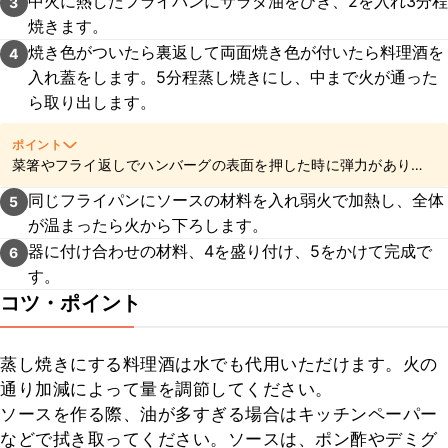
中火に熱したフライパンにサラダ油をひき、2を入れ3分程
3
焼きます。
焼き色がついたら裏返して両面焼き色が付いたら料理酒を
4
入れ蓋をします。5分程蒸し焼きにし、中まで火が通った
ら取り出します。
ポイント
菜箸やフライ返しでハンバーグの表面を押した時に弾力があり、
竹串を刺して透明な肉汁が出てくる状態が焼き上がりの目安で
同じフライパンにソースの材料を入れ弱火で加熱し、全体
5
す。濁った肉汁が出てくる場合は加熱不足の可能性があるため、
が温まったら火から下ろします。
加熱時間を延長してください。火力やハンバーグの大きさによっ
ても火の通り具合に差が生じるため、様子を確認しながら加熱時
器に付け合わせの材料、4を盛り付け、5をかけて完成で
6
間をご調節ください。また、底面がしっかりと焼き固まってから
す。
裏返すとハンバーグが崩れてしまうのを防ぐことができます。
コツ・ポイント
蒸し焼きにする料理酒は水でも代用いただけます。火の
通り加減によって量を調節してください。

ソースを作る際、油が多すぎる場合はキッチンペーパー
などで拭き取ってください。ソースは、ポン酢やデミグ