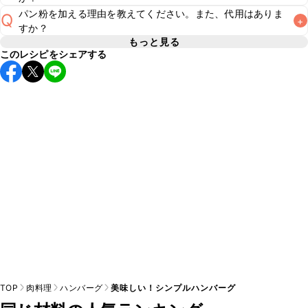
し上がりください。

パン粉を加える理由を教えてください。また、代用はありま
Q
A
+
A
すか？
※日持ちは目安です。
こちら
の注意事項をご確認の上、正し
もっと見る
このレシピをシェアする
パン粉は肉だねの固さを調節し、加熱した際に肉汁を閉じ込
めてジューシーに仕上げる役割があります。パン粉のご用意
A
がない場合は、細かく切った食パンや片栗粉で代用できま
す。片栗粉で代用する場合は肉だねがゆるくなる可能性があ
TOP
肉料理
ハンバーグ
美味しい！シンプルハンバーグ