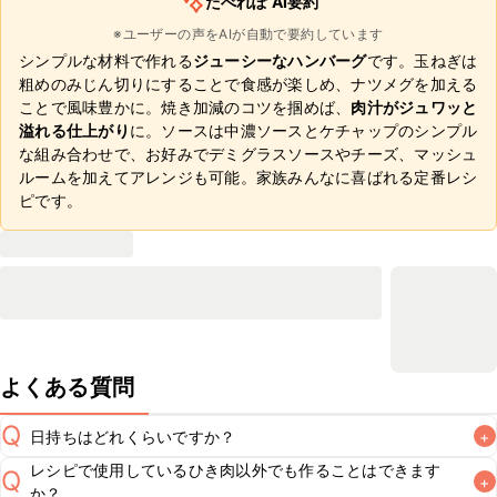
たべれぽ AI要約
※ユーザーの声をAIが自動で要約しています
シンプルな材料で作れる
ジューシーなハンバーグ
です。玉ねぎは
粗めのみじん切りにすることで食感が楽しめ、ナツメグを加える
ことで風味豊かに。焼き加減のコツを掴めば、
肉汁がジュワッと
溢れる仕上がり
に。ソースは中濃ソースとケチャップのシンプル
な組み合わせで、お好みでデミグラスソースやチーズ、マッシュ
ルームを加えてアレンジも可能。家族みんなに喜ばれる定番レシ
ピです。
よくある質問
Q
日持ちはどれくらいですか？
+
レシピで使用しているひき肉以外でも作ることはできます
Q
+
保存期間は冷蔵で翌日中が目安です。なるべくお早めにお召
か？