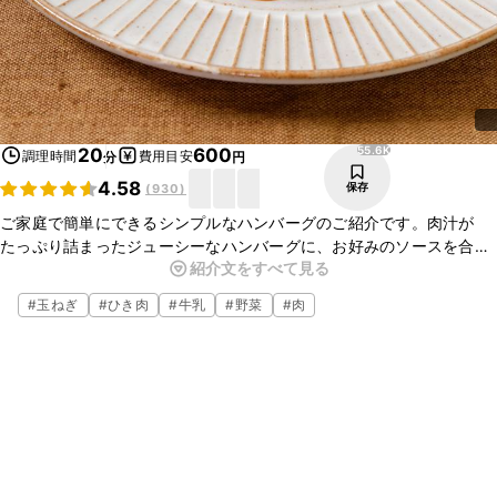
55.6K
20
600
調理時間
費用目安
分
円
4.58
保存
(
930
)
ご家庭で簡単にできるシンプルなハンバーグのご紹介です。肉汁が
たっぷり詰まったジューシーなハンバーグに、お好みのソースを合わ
紹介文をすべて見る
せればごはんがもりもり進む一品です。昼食や夕食に、ぜひ試してみ
てくださいね。
#
玉ねぎ
#
ひき肉
#
牛乳
#
野菜
#
肉