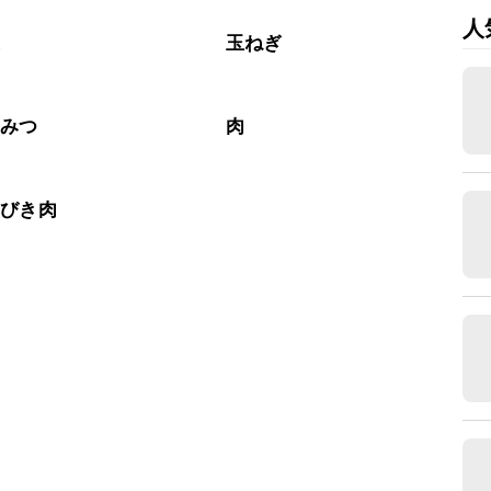
人
菜
玉ねぎ
ちみつ
肉
いびき肉