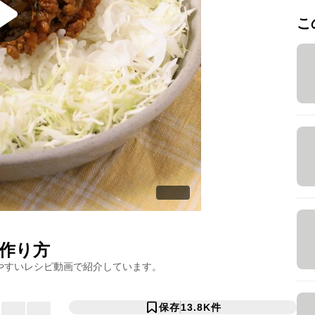
こ
作り方
やすいレシピ動画で紹介しています。
保存
13.8K
件