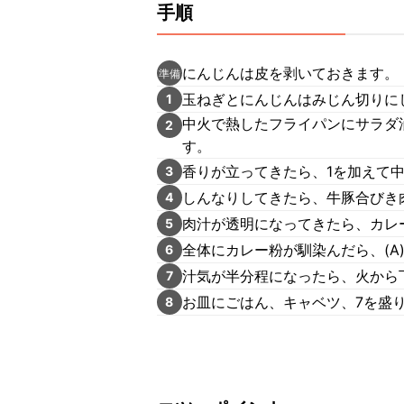
手順
にんじんは皮を剥いておきます。
準備
玉ねぎとにんじんはみじん切りに
1
中火で熱したフライパンにサラダ
2
す。
香りが立ってきたら、1を加えて
3
しんなりしてきたら、牛豚合びき
4
肉汁が透明になってきたら、カレ
5
全体にカレー粉が馴染んだら、(A
6
汁気が半分程になったら、火から
7
お皿にごはん、キャベツ、7を盛
8