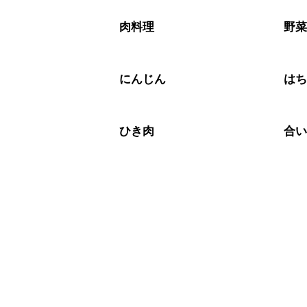
A
※日持ちは目安です。
こちら
肉料理
野
にんじん
は
ひき肉
合