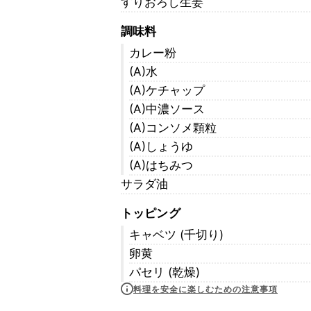
すりおろし生姜
調味料
カレー粉
(A)水
(A)ケチャップ
(A)中濃ソース
(A)コンソメ顆粒
(A)しょうゆ
(A)はちみつ
サラダ油
トッピング
キャベツ (千切り)
卵黄
パセリ (乾燥)
料理を安全に楽しむための注意事項