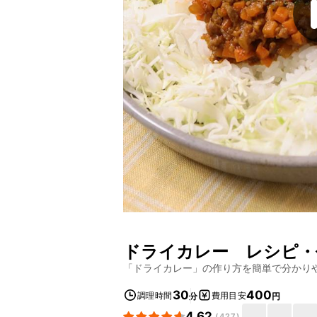
ドライカレー
レシピ・
「
ドライカレー
」の作り方を簡単で分かり
30
400
調理時間
費用目安
分
円
4.62
(
427
)