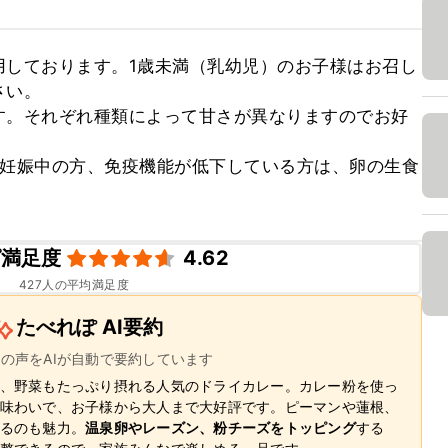
用しております。1歳未満（乳幼児）のお子様はお召し
い。

す。それぞれ種類によって甘さが異なりますのでお好
、妊娠中の方、免疫機能が低下している方は、卵の生食
ピ満足度
4.62
427
人の平均満足度
たべれぽ AI要約
ーの声をAIが自動で要約しています
、野菜もたっぷり摂れる人気のドライカレー。カレー粉を使っ
味わいで、お子様から大人まで大好評です。ピーマンや蓮根、
るのも魅力。
温泉卵やレーズン、粉チーズをトッピング
する