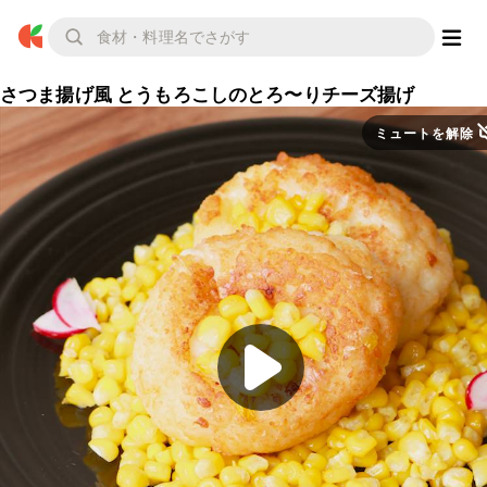
さつま揚げ風 とうもろこしのとろ〜りチーズ揚げ
ミュートを解除