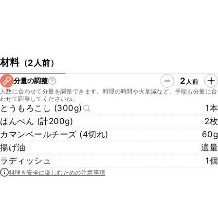
材料
（
2人前
）
2
分量の調整
人前
人数に合わせて分量を調整できます。料理の時間や火加減など、手順も分量に合
わせて調整してくださいね。
とうもろこし (300g)
1本
はんぺん (計200g)
2枚
カマンベールチーズ (4切れ)
60g
揚げ油
適量
ラディッシュ
1個
料理を安全に楽しむための注意事項