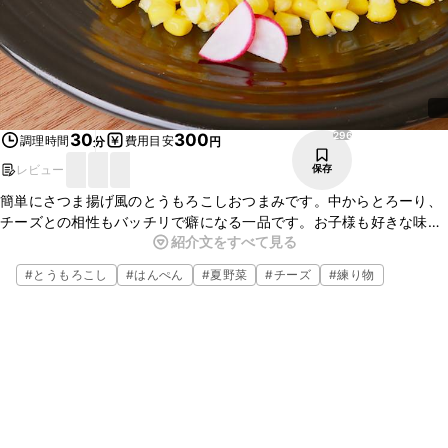
296
30
300
調理時間
費用目安
分
円
レビュー
保存
簡単にさつま揚げ風のとうもろこしおつまみです。中からとろーり、
チーズとの相性もバッチリで癖になる一品です。お子様も好きな味な
紹介文をすべて見る
ので、おやつ感覚で食べれておすすめです。とうもろこしは茹でずに
電子レンジ調理ですので、簡単。是非、お試しください。
#
とうもろこし
#
はんぺん
#
夏野菜
#
チーズ
#
練り物