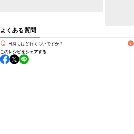
よくある質問
Q
日持ちはどれくらいですか？
+
このレシピをシェアする
保存期間は冷蔵で翌日中が目安です。なるべくお早めにお召
し上がりください。

A
※日持ちは目安です。
こちら
の注意事項をご確認の上、正し