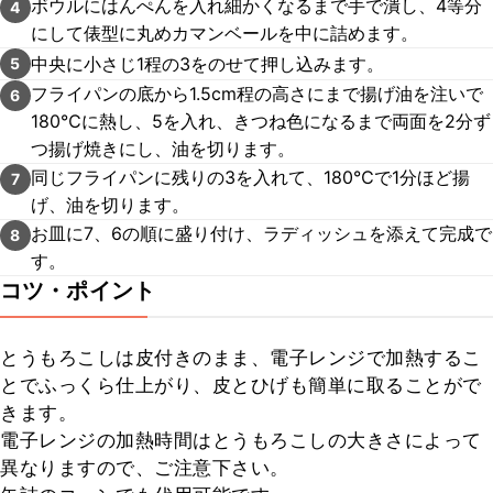
ボウルにはんぺんを入れ細かくなるまで手で潰し、4等分
4
にして俵型に丸めカマンベールを中に詰めます。
中央に小さじ1程の3をのせて押し込みます。
5
フライパンの底から1.5cm程の高さにまで揚げ油を注いで
6
180℃に熱し、5を入れ、きつね色になるまで両面を2分ず
つ揚げ焼きにし、油を切ります。
同じフライパンに残りの3を入れて、180℃で1分ほど揚
7
げ、油を切ります。
お皿に7、6の順に盛り付け、ラディッシュを添えて完成で
8
す。
コツ・ポイント
とうもろこしは皮付きのまま、電子レンジで加熱するこ
とでふっくら仕上がり、皮とひげも簡単に取ることがで
きます。

電子レンジの加熱時間はとうもろこしの大きさによって
異なりますので、ご注意下さい。
